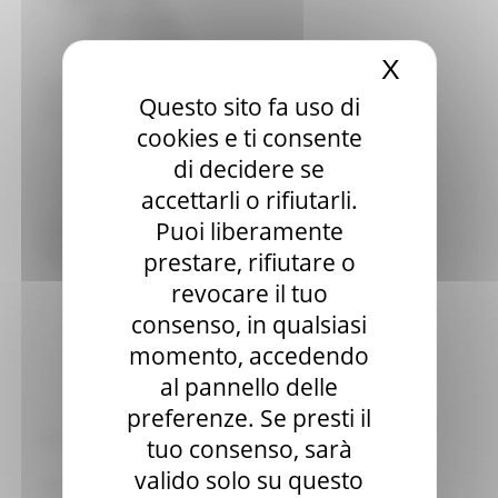
Sala stampa
per Candidati
X
Nascond
Per operatori e Comuni
Energia
Questo sito fa uso di
Enti Locali e PA
cookies e ti consente
Marche sicure
Scuola della PA
di decidere se
Soggetto aggregatore
accettarli o rifiutarli.
SUAM
Puoi liberamente
EU Direct
Europa ed Estero
prestare, rifiutare o
Aiuti di stato
revocare il tuo
Cooperazione internazionale
consenso, in qualsiasi
Expo Dubai 2020
Progetto Gear Up!
momento, accedendo
Delegazione Bruxelles
al pannello delle
Eventi FESR FSE
preferenze. Se presti il
Fondi Europei
Finanze
tuo consenso, sarà
Tributi
valido solo su questo
Garanzia Giovani