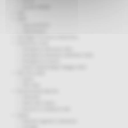
Servizi
Sociale PRIMM
ODS
ORPS
Appuntamenti
Segnalazioni
Paesaggio Territorio Urbanistica
Protezione Civile
Emergenza Alluvione 2022
Emergenza alluvione settembre 2024
Emergenza Ucraina
Eventi metereologici Maggio 2023
PSR 2014-2020
Eventi
PSR news
Ricostruzione Marche
Interviste
Storie dal cratere
Annunci in evidenza USR
Salute
Disturbi cognitivi e demenze
Sorteggi