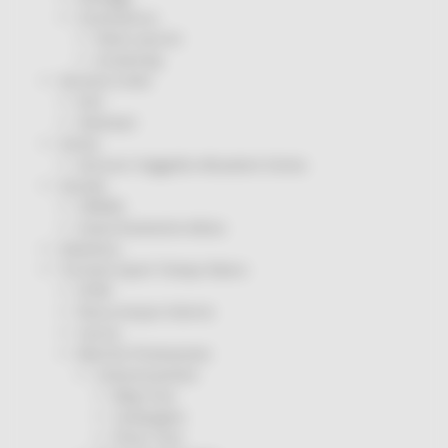
Coronavirus
Piano vaccini
Screening
Servizio Civile
Enti
Volontari
Sisma
Annunci Soggetto Attuatore Sisma
Sociale
CRRDD
Invecchiamento Attivo
Statistica
Turismo Sport Tempo libero
ATIM
Pesca Acque Interne
Caccia
Marche Promozione
Comunicazione
Blog Tour
Campagne
Press Tour