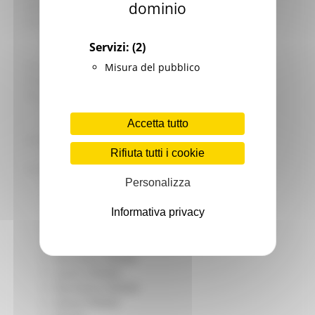
dominio
Giovani
Infrastrutture e Trasporti
Infrastrutture
Servizi:
(2)
Trasporti
Istruzione Formazione e Diritto allo studio
Misura del pubblico
l8perilfuturo
Lavoro Formazione professionale
Attività Eures
Accetta tutto
Centri Impiego
Marchigiani nel mondo
Rifiuta tutti i cookie
Racconti
Migranti Marche
Personalizza
Bandi PRIMM
Casa
Informativa privacy
Come fare per
Cultura PRIMM
Formazione professionale PRIMM
Istruzione PRIMM
Lavoro PRIMM
Normativa PRIMM
Salute PRIMM