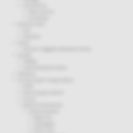
Coronavirus
Piano vaccini
Screening
Servizio Civile
Enti
Volontari
Sisma
Annunci Soggetto Attuatore Sisma
Sociale
CRRDD
Invecchiamento Attivo
Statistica
Turismo Sport Tempo libero
ATIM
Pesca Acque Interne
Caccia
Marche Promozione
Comunicazione
Blog Tour
Campagne
Press Tour