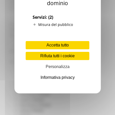
dominio
Giovani
Infrastrutture e Trasporti
Infrastrutture
Servizi:
(2)
Trasporti
Istruzione Formazione e Diritto allo studio
Misura del pubblico
l8perilfuturo
Lavoro Formazione professionale
Attività Eures
Accetta tutto
Centri Impiego
Marchigiani nel mondo
Rifiuta tutti i cookie
Racconti
Migranti Marche
Personalizza
Bandi PRIMM
Casa
Informativa privacy
Come fare per
Cultura PRIMM
Formazione professionale PRIMM
Istruzione PRIMM
Lavoro PRIMM
Normativa PRIMM
Salute PRIMM