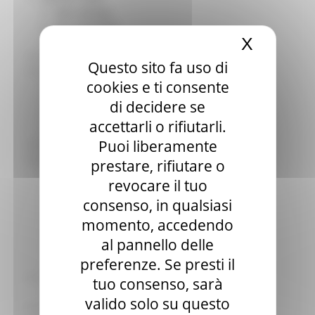
Sala stampa
per Candidati
X
Nascond
Per operatori e Comuni
Energia
Questo sito fa uso di
Enti Locali e PA
cookies e ti consente
Marche sicure
Scuola della PA
di decidere se
Soggetto aggregatore
accettarli o rifiutarli.
SUAM
Puoi liberamente
EU Direct
Europa ed Estero
prestare, rifiutare o
Aiuti di stato
revocare il tuo
Cooperazione internazionale
consenso, in qualsiasi
Expo Dubai 2020
Progetto Gear Up!
momento, accedendo
Delegazione Bruxelles
al pannello delle
Eventi FESR FSE
preferenze. Se presti il
Fondi Europei
Finanze
tuo consenso, sarà
Tributi
valido solo su questo
Garanzia Giovani