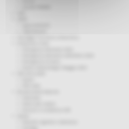
Servizi
Sociale PRIMM
ODS
ORPS
Appuntamenti
Segnalazioni
Paesaggio Territorio Urbanistica
Protezione Civile
Emergenza Alluvione 2022
Emergenza alluvione settembre 2024
Emergenza Ucraina
Eventi metereologici Maggio 2023
PSR 2014-2020
Eventi
PSR news
Ricostruzione Marche
Interviste
Storie dal cratere
Annunci in evidenza USR
Salute
Disturbi cognitivi e demenze
Sorteggi