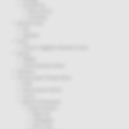
Coronavirus
Piano vaccini
Screening
Servizio Civile
Enti
Volontari
Sisma
Annunci Soggetto Attuatore Sisma
Sociale
CRRDD
Invecchiamento Attivo
Statistica
Turismo Sport Tempo libero
ATIM
Pesca Acque Interne
Caccia
Marche Promozione
Comunicazione
Blog Tour
Campagne
Press Tour