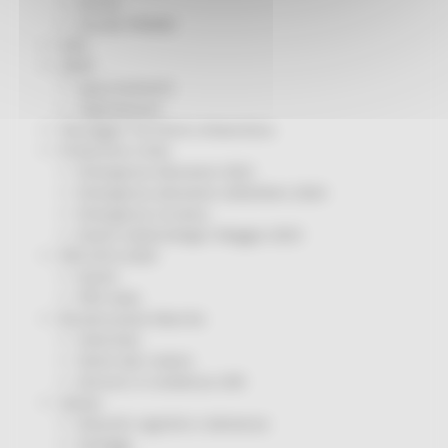
Servizi
Sociale PRIMM
ODS
ORPS
Appuntamenti
Segnalazioni
Paesaggio Territorio Urbanistica
Protezione Civile
Emergenza Alluvione 2022
Emergenza alluvione settembre 2024
Emergenza Ucraina
Eventi metereologici Maggio 2023
PSR 2014-2020
Eventi
PSR news
Ricostruzione Marche
Interviste
Storie dal cratere
Annunci in evidenza USR
Salute
Disturbi cognitivi e demenze
Sorteggi