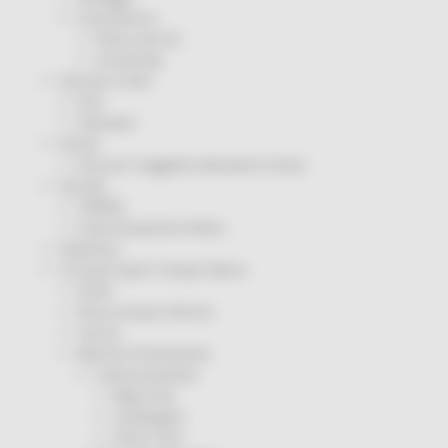
Coronavirus
Piano vaccini
Screening
Servizio Civile
Enti
Volontari
Sisma
Annunci Soggetto Attuatore Sisma
Sociale
CRRDD
Invecchiamento Attivo
Statistica
Turismo Sport Tempo libero
ATIM
Pesca Acque Interne
Caccia
Marche Promozione
Comunicazione
Blog Tour
Campagne
Press Tour