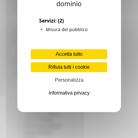
dominio
Giovani
Infrastrutture e Trasporti
Infrastrutture
Servizi:
(2)
Trasporti
Istruzione Formazione e Diritto allo studio
Misura del pubblico
l8perilfuturo
Lavoro Formazione professionale
Attività Eures
Accetta tutto
Centri Impiego
Marchigiani nel mondo
Rifiuta tutti i cookie
Racconti
Migranti Marche
Personalizza
Bandi PRIMM
Casa
Informativa privacy
Come fare per
Cultura PRIMM
Formazione professionale PRIMM
Istruzione PRIMM
Lavoro PRIMM
Normativa PRIMM
Salute PRIMM