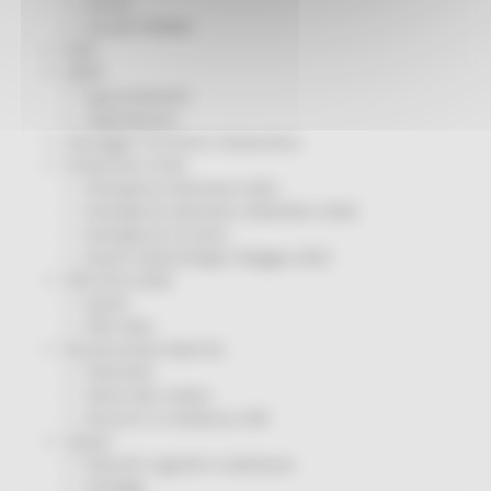
Servizi
Sociale PRIMM
ODS
ORPS
Appuntamenti
Segnalazioni
Paesaggio Territorio Urbanistica
Protezione Civile
Emergenza Alluvione 2022
Emergenza alluvione settembre 2024
Emergenza Ucraina
Eventi metereologici Maggio 2023
PSR 2014-2020
Eventi
PSR news
Ricostruzione Marche
Interviste
Storie dal cratere
Annunci in evidenza USR
Salute
Disturbi cognitivi e demenze
Sorteggi