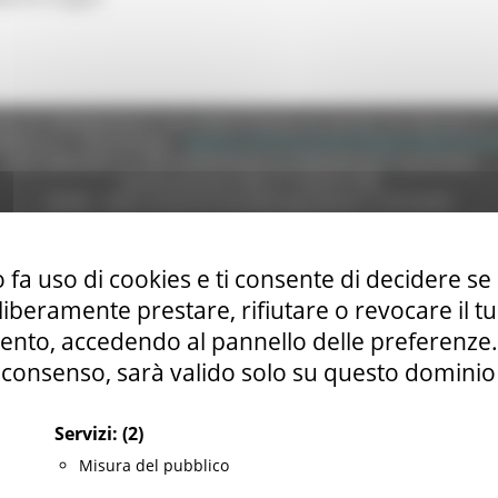
e (CF 80008630420 P.IVA 00481070423) via Gentile da Fabriano, 9 
ella p.e.c. istituzionale :
regione.marche.protocollogiunta@emarche
Sito realizzato su CMS DotNetNuke by DotNetNuke Corporation
Autorizzazione SIAE n° 1225/I/1298
DUNS - Data Universal Numbering System: 514216030
 fa uso di cookies e ti consente di decidere se 
tilizzo
|
Informativa TEAMS
|
Informativa sui Cookie
|
Accessibilit
i liberamente prestare, rifiutare o revocare il 
nto, accedendo al pannello delle preferenze. S
consenso, sarà valido solo su questo dominio
Servizi:
(2)
Misura del pubblico