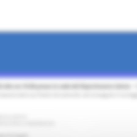
 alle ore 10.00 presso la sede del Dipartimento Salute
- 
azione dott.ssa Paola Cercamondi, verrà eseguito il sorteg
icina Interna
cina fisica e Riabilitazione
le di Cingoli.