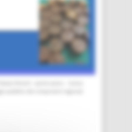
Palazzo Rossini - quinto piano - stanza
gio pubblico dei componenti regionali