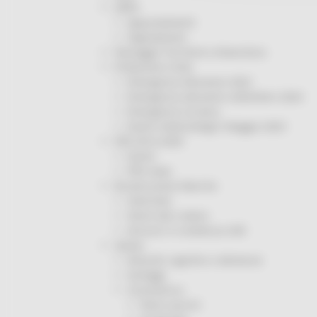
ORPS
Appuntamenti
Segnalazioni
Paesaggio Territorio Urbanistica
Protezione Civile
Emergenza Alluvione 2022
Emergenza alluvione settembre 2024
Emergenza Ucraina
Eventi metereologici Maggio 2023
PSR 2014-2020
Eventi
PSR news
Ricostruzione Marche
Interviste
Storie dal cratere
Annunci in evidenza USR
Salute
Disturbi cognitivi e demenze
Sorteggi
Coronavirus
Piano vaccini