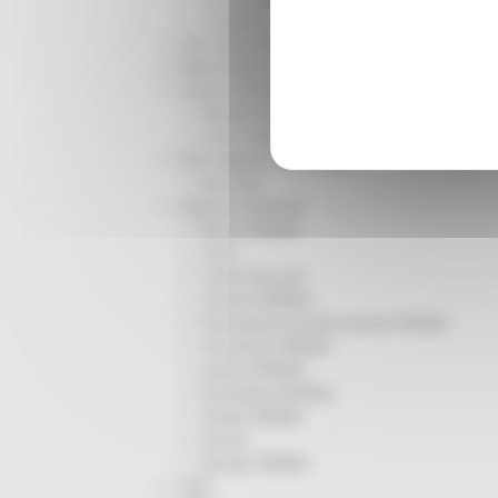
Trasporti
Istruzione Formazione e Diritto allo studio
l8perilfuturo
Lavoro Formazione professionale
Attività Eures
Centri Impiego
Marchigiani nel mondo
Racconti
Migranti Marche
Bandi PRIMM
Casa
Come fare per
Cultura PRIMM
Formazione professionale PRIMM
Istruzione PRIMM
Lavoro PRIMM
Normativa PRIMM
Salute PRIMM
Servizi
Sociale PRIMM
ODS