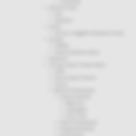
Screening
Servizio Civile
Enti
Volontari
Sisma
Annunci Soggetto Attuatore Sisma
Sociale
CRRDD
Invecchiamento Attivo
Statistica
Turismo Sport Tempo libero
ATIM
Pesca Acque Interne
Caccia
Marche Promozione
Comunicazione
Blog Tour
Campagne
Press Tour
Eventi Promozione
Programmazione
Promozione