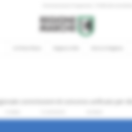
|
Amministrazione Trasparente
Profilo del committen
In Primo Piano
Regione Utile
Entra in Regione
ionale commissioni di concorso unificato per d
6 views
0 comments
Go Back