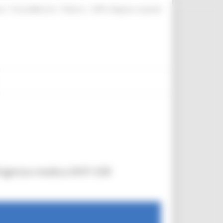
|
|
|
te
ProcediMarche
Rubrica
URP: la Regione risponde
irigenza medica ENTI SSR