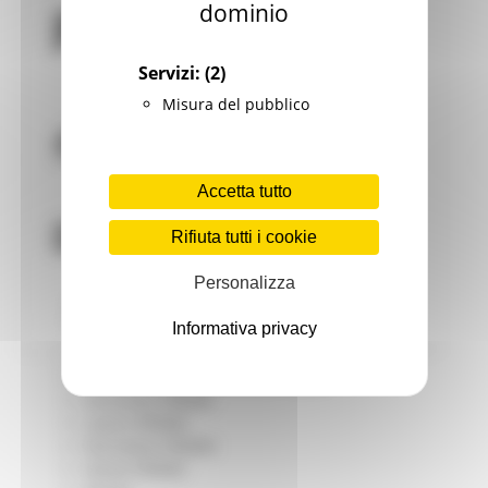
dominio
Giovani
Infrastrutture e Trasporti
Infrastrutture
Servizi:
(2)
Trasporti
Istruzione Formazione e Diritto allo studio
Misura del pubblico
l8perilfuturo
Lavoro Formazione professionale
Attività Eures
Accetta tutto
Centri Impiego
Marchigiani nel mondo
Rifiuta tutti i cookie
Racconti
Migranti Marche
Personalizza
Bandi PRIMM
Casa
Informativa privacy
Come fare per
Cultura PRIMM
Formazione professionale PRIMM
Istruzione PRIMM
Lavoro PRIMM
Normativa PRIMM
Salute PRIMM