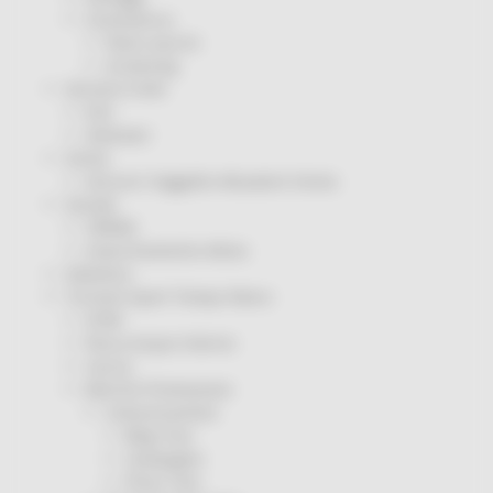
Coronavirus
Piano vaccini
Screening
Servizio Civile
Enti
Volontari
Sisma
Annunci Soggetto Attuatore Sisma
Sociale
CRRDD
Invecchiamento Attivo
Statistica
Turismo Sport Tempo libero
ATIM
Pesca Acque Interne
Caccia
Marche Promozione
Comunicazione
Blog Tour
Campagne
Press Tour