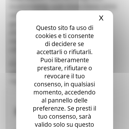
locali, creando aule miste intese come
Sala stampa
per Candidati
setting informali dove, i vari livelli di
X
Nascond
Per operatori e Comuni
governance del nostro territorio,
Energia
Questo sito fa uso di
Enti Locali e PA
possono incontrarsi e scambiare
cookies e ti consente
Marche sicure
esperienze, esigenze e inanellare
Scuola della PA
di decidere se
Soggetto aggregatore
collaborazioni.
accettarli o rifiutarli.
SUAM
Puoi liberamente
EU Direct
A maggio è in partenza la sesta
Europa ed Estero
prestare, rifiutare o
edizione del corso. Ogni edizione ha
Aiuti di stato
revocare il tuo
Cooperazione internazionale
registrato il tutto esaurito.
consenso, in qualsiasi
Expo Dubai 2020
Progetto Gear Up!
momento, accedendo
Delegazione Bruxelles
al pannello delle
Eventi FESR FSE
preferenze. Se presti il
Fondi Europei
Finanze
tuo consenso, sarà
Tributi
valido solo su questo
Garanzia Giovani