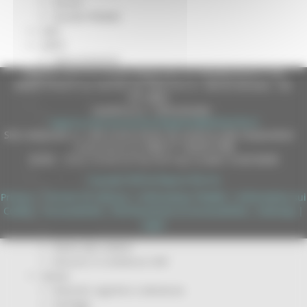
Servizi
Sociale PRIMM
ODS
ORPS
Appuntamenti
Regione Marche Giunta Regionale (CF 80008630420 P.IVA
Segnalazioni
00481070423) via Gentile da Fabriano, 9 - 60125 Ancona - tel.
Paesaggio Territorio Urbanistica
071.8061
Protezione Civile
casella p.e.c. istituzionale :
Emergenza Alluvione 2022
regione.marche.protocollogiunta@emarche.it
Emergenza alluvione settembre 2024
Sito realizzato su CMS DotNetNuke by DotNetNuke Corporation
Emergenza Ucraina
Autorizzazione SIAE n° 1225/I/1298
DUNS - Data Universal Numbering System: 514216030
Eventi metereologici Maggio 2023
PSR 2014-2020
Copyright 2026 by Regione Marche
Eventi
Privacy
|
Termini Di Utilizzo
|
Informativa TEAMS
|
Informativa sui
PSR news
Cookie
|
Accessibilità
|
Dichiarazione di Accessibilità
|
Sitemap
|
Ricostruzione Marche
Login
Interviste
Storie dal cratere
Annunci in evidenza USR
Salute
Disturbi cognitivi e demenze
Sorteggi