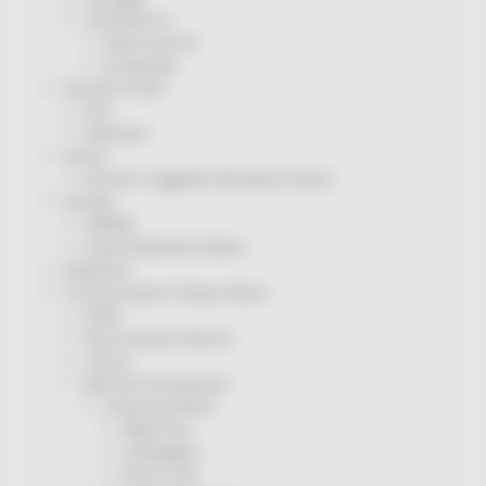
Coronavirus
Piano vaccini
Screening
Servizio Civile
Enti
Volontari
Sisma
Annunci Soggetto Attuatore Sisma
Sociale
CRRDD
Invecchiamento Attivo
Statistica
Turismo Sport Tempo libero
ATIM
Pesca Acque Interne
Caccia
Marche Promozione
Comunicazione
Blog Tour
Campagne
Press Tour