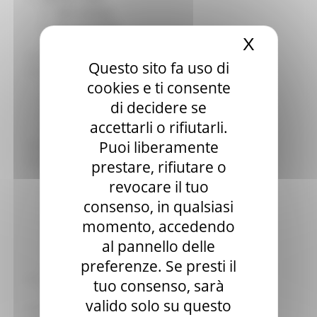
Sala stampa
per Candidati
X
Nascond
Per operatori e Comuni
Energia
Questo sito fa uso di
Enti Locali e PA
cookies e ti consente
Marche sicure
Scuola della PA
di decidere se
Soggetto aggregatore
accettarli o rifiutarli.
SUAM
Puoi liberamente
EU Direct
Europa ed Estero
prestare, rifiutare o
Aiuti di stato
revocare il tuo
Cooperazione internazionale
consenso, in qualsiasi
Expo Dubai 2020
Progetto Gear Up!
momento, accedendo
Delegazione Bruxelles
al pannello delle
Eventi FESR FSE
preferenze. Se presti il
Fondi Europei
Finanze
tuo consenso, sarà
Tributi
valido solo su questo
Garanzia Giovani