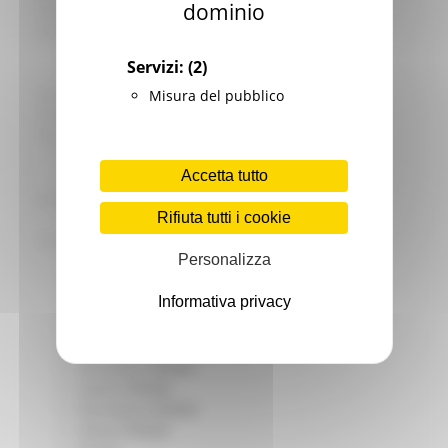
dominio
Giovani
Infrastrutture e Trasporti
Infrastrutture
Servizi:
(2)
Trasporti
Istruzione Formazione e Diritto allo studio
Misura del pubblico
l8perilfuturo
Lavoro Formazione professionale
Attività Eures
Accetta tutto
Centri Impiego
Marchigiani nel mondo
Rifiuta tutti i cookie
Racconti
Migranti Marche
Personalizza
Bandi PRIMM
Casa
Informativa privacy
Come fare per
Cultura PRIMM
Formazione professionale PRIMM
Istruzione PRIMM
Lavoro PRIMM
Normativa PRIMM
Salute PRIMM