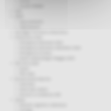
Servizi
Sociale PRIMM
ODS
ORPS
Appuntamenti
Segnalazioni
Paesaggio Territorio Urbanistica
Protezione Civile
Emergenza Alluvione 2022
Emergenza alluvione settembre 2024
Emergenza Ucraina
Eventi metereologici Maggio 2023
PSR 2014-2020
Eventi
PSR news
Ricostruzione Marche
Interviste
Storie dal cratere
Annunci in evidenza USR
Salute
Disturbi cognitivi e demenze
Sorteggi