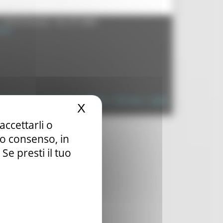
- 60125 Ancona - tel. 071.8061
.it
à
|
Dichiarazione di Accessibilità
|
Sitemap
|
Login
X
Nascondi il banner dei c
accettarli o
tuo consenso, in
e presti il tuo