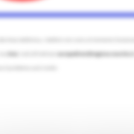
lla linea telefonica, i telefoni non sono al momento funziona
 via
chat
, mail all'indirizzo
europedirect@regione.marche.i
il problema sarà risolto