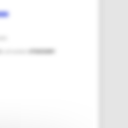
nti.
t
o al numero
0736352891