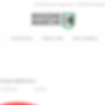
|
Amministrazione Trasparente
Profilo del committen
In Primo Piano
Regione Utile
Entra in Regione
linea telefonica
0 comments
Go Back