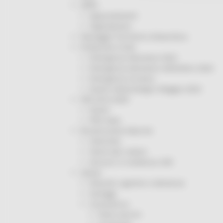
ORPS
Appuntamenti
Segnalazioni
Paesaggio Territorio Urbanistica
Protezione Civile
Emergenza Alluvione 2022
Emergenza alluvione settembre 2024
Emergenza Ucraina
Eventi metereologici Maggio 2023
PSR 2014-2020
Eventi
PSR news
Ricostruzione Marche
Interviste
Storie dal cratere
Annunci in evidenza USR
Salute
Disturbi cognitivi e demenze
Sorteggi
Coronavirus
Piano vaccini