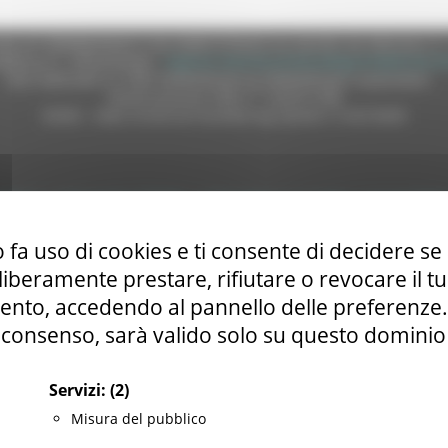
e (CF 80008630420 P.IVA 00481070423) via Gentile da Fabriano, 9 
ella p.e.c. istituzionale :
regione.marche.protocollogiunta@emarche
Sito realizzato su CMS DotNetNuke by DotNetNuke Corporation
Autorizzazione SIAE n° 1225/I/1298
DUNS - Data Universal Numbering System: 514216030
tilizzo
|
Informativa TEAMS
|
Informativa sui Cookie
|
Accessibilit
 fa uso di cookies e ti consente di decidere se 
i liberamente prestare, rifiutare o revocare il 
nto, accedendo al pannello delle preferenze. S
consenso, sarà valido solo su questo dominio
Servizi:
(2)
Misura del pubblico