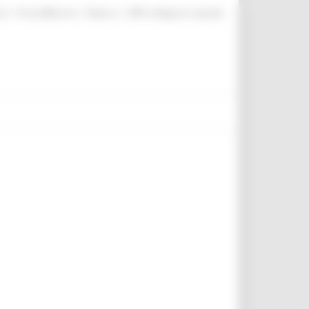
|
|
|
te
ProcediMarche
Rubrica
URP: la Regione risponde