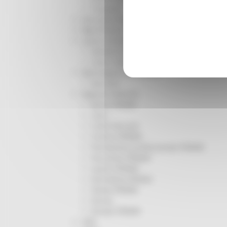
Trasporti
Istruzione Formazione e Diritto allo studio
l8perilfuturo
Lavoro Formazione professionale
Attività Eures
Centri Impiego
Marchigiani nel mondo
Racconti
Migranti Marche
Bandi PRIMM
Casa
Come fare per
Cultura PRIMM
Formazione professionale PRIMM
Istruzione PRIMM
Lavoro PRIMM
Normativa PRIMM
Salute PRIMM
Servizi
Sociale PRIMM
ODS