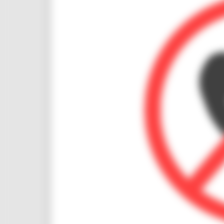
CUG
Violenza di genere
Elezioni 2025
Marche Innovazione
bandi internazionalizzazione
Bandi ricerca e innovazione
Innovazione bandi
InvestinMarche
bandi attrazione investimenti
Manifestazione di interesse 2025
Manifestazioni di interesse
Manifestazioni di interesse 2026
Pnrr
1000 Esperti
Eventi PNRR
Missione 1
missione 2
Missione 3
Missione 4
Missione 5
Missione 6