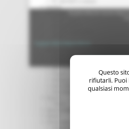
Per operatori e Comuni
Energia
Regione Marche Giunta Regional
Enti Locali e PA
cas
Marche sicure
Scuola della PA
Soggetto aggregatore
SUAM
EU Direct
Copyright 2026 by Regione Marche
Europa ed Estero
Aiuti di stato
Privacy
|
Termini Di U
Cooperazione internazionale
Expo Dubai 2020
Questo sito
Progetto Gear Up!
rifiutarli. Puo
Delegazione Bruxelles
Eventi FESR FSE
qualsiasi mome
Fondi Europei
Finanze
Tributi
Garanzia Giovani
Giovani
Infrastrutture e Trasporti
Infrastrutture