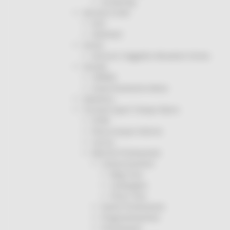
Screening
Servizio Civile
Enti
Volontari
Sisma
Annunci Soggetto Attuatore Sisma
Sociale
CRRDD
Invecchiamento Attivo
Statistica
Turismo Sport Tempo libero
ATIM
Pesca Acque Interne
Caccia
Marche Promozione
Comunicazione
Blog Tour
Campagne
Press Tour
Eventi Promozione
Programmazione
Promozione