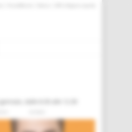
|
|
|
te
ProcediMarche
Rubrica
URP: la Regione risponde
gennaio, dalle 8.30 alle 12.30
ents
Go Back