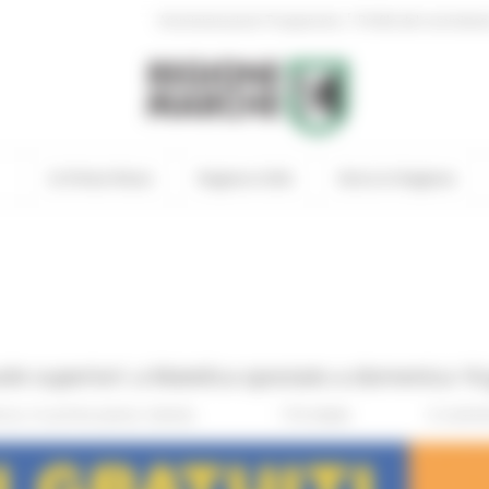
|
Amministrazione Trasparente
Profilo del committen
In Primo Piano
Regione Utile
Entra in Regione
uole superiori: a Matelica spostato a domenica 16 
rus
In primo piano
Salute
116 views
0 comm