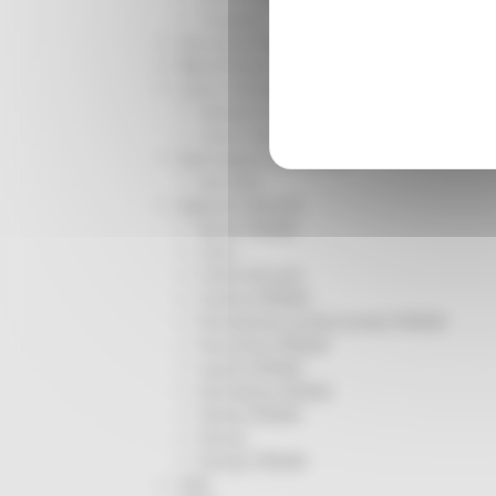
Trasporti
Istruzione Formazione e Diritto allo studio
l8perilfuturo
Lavoro Formazione professionale
Attività Eures
Centri Impiego
Marchigiani nel mondo
Racconti
Migranti Marche
Bandi PRIMM
Casa
Come fare per
Cultura PRIMM
Formazione professionale PRIMM
Istruzione PRIMM
Lavoro PRIMM
Normativa PRIMM
Salute PRIMM
Servizi
Sociale PRIMM
ODS