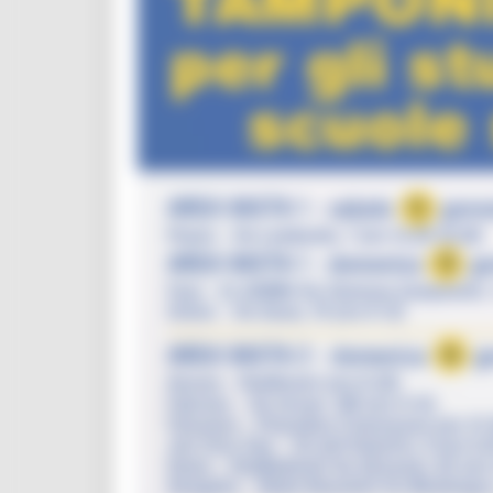
CUG
Violenza di genere
Elezioni 2025
Marche Innovazione
bandi internazionalizzazione
Bandi ricerca e innovazione
Innovazione bandi
InvestinMarche
bandi attrazione investimenti
Manifestazione di interesse 2025
Manifestazioni di interesse
Manifestazioni di interesse 2026
Pnrr
1000 Esperti
Eventi PNRR
Missione 1
missione 2
Missione 3
Missione 4
Missione 5
Missione 6