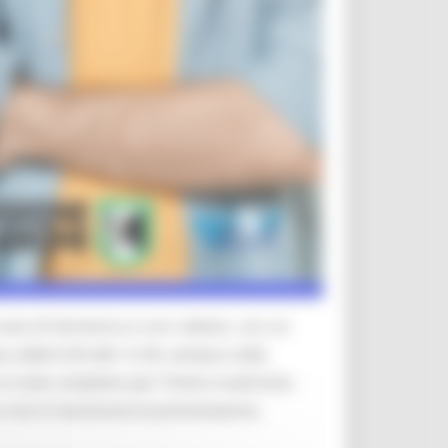
iornata di domenica e non sabato, con un
 dalle 8.30 alle 12.30, sempre nella
 è stato ampliato per l'intera mattinata,
e non è necessaria la prenotazione.