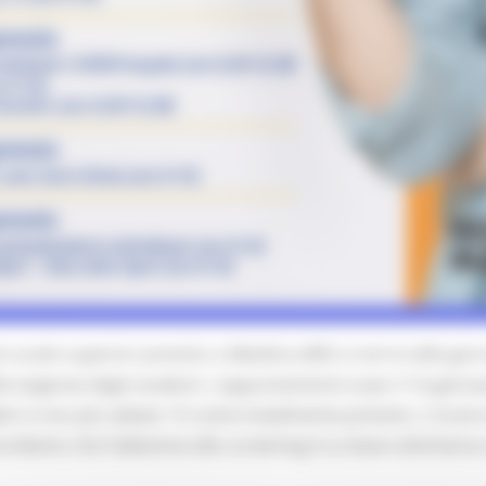
e scuole superiori previsto a Matelica (MC) si terrà nella g
e esigenze degli studenti. L’appuntamento è per il 16 gennaio
lieri e non più sabato 15 come inizialmente previsto. L'orario
ordiamo che l’adesione allo screening è su base volontaria 