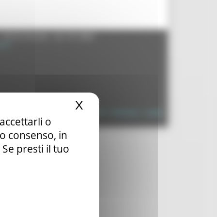
- 60125 Ancona - tel. 071.8061
.it
X
Nascondi il banner dei c
à
|
Dichiarazione di Accessibilità
|
Sitemap
|
Login
accettarli o
tuo consenso, in
e presti il tuo