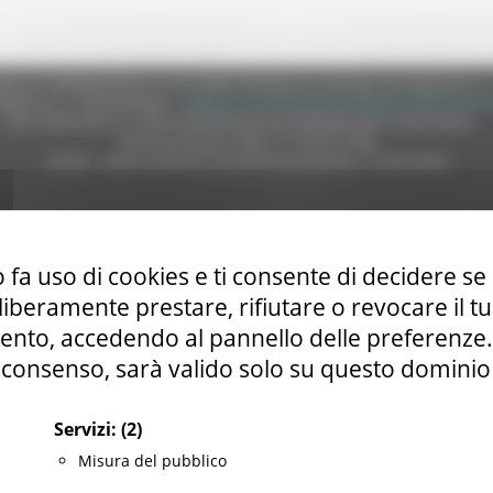
e (CF 80008630420 P.IVA 00481070423) via Gentile da Fabriano, 9 
ella p.e.c. istituzionale :
regione.marche.protocollogiunta@emarche
Sito realizzato su CMS DotNetNuke by DotNetNuke Corporation
Autorizzazione SIAE n° 1225/I/1298
DUNS - Data Universal Numbering System: 514216030
tilizzo
|
Informativa TEAMS
|
Informativa sui Cookie
|
Accessibilit
 fa uso di cookies e ti consente di decidere se 
i liberamente prestare, rifiutare o revocare il 
nto, accedendo al pannello delle preferenze. S
consenso, sarà valido solo su questo dominio
Servizi:
(2)
Misura del pubblico