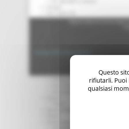
Per operatori e Comuni
Energia
Enti Locali e PA
Marche sicure
Regione Marche Giunta Regional
Scuola della PA
cas
Soggetto aggregatore
SUAM
EU Direct
Europa ed Estero
Copyright 2026 by Regione Marche
Aiuti di stato
Cooperazione internazionale
Privacy
|
Termini Di U
Expo Dubai 2020
Questo sito
Progetto Gear Up!
rifiutarli. Puo
Delegazione Bruxelles
Eventi FESR FSE
qualsiasi mome
Fondi Europei
Finanze
Tributi
Garanzia Giovani
Giovani
Infrastrutture e Trasporti
Infrastrutture