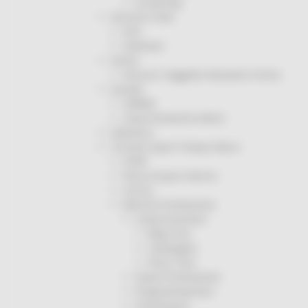
Screening
Servizio Civile
Enti
Volontari
Sisma
Annunci Soggetto Attuatore Sisma
Sociale
CRRDD
Invecchiamento Attivo
Statistica
Turismo Sport Tempo libero
ATIM
Pesca Acque Interne
Caccia
Marche Promozione
Comunicazione
Blog Tour
Campagne
Press Tour
Eventi Promozione
Programmazione
Promozione