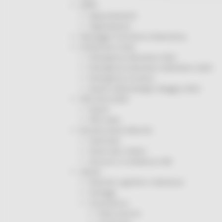
ORPS
Appuntamenti
Segnalazioni
Paesaggio Territorio Urbanistica
Protezione Civile
Emergenza Alluvione 2022
Emergenza alluvione settembre 2024
Emergenza Ucraina
Eventi metereologici Maggio 2023
PSR 2014-2020
Eventi
PSR news
Ricostruzione Marche
Interviste
Storie dal cratere
Annunci in evidenza USR
Salute
Disturbi cognitivi e demenze
Sorteggi
Coronavirus
Piano vaccini