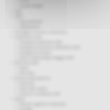
Servizi
Sociale PRIMM
ODS
ORPS
Appuntamenti
Segnalazioni
Paesaggio Territorio Urbanistica
Protezione Civile
Emergenza Alluvione 2022
Emergenza alluvione settembre 2024
Emergenza Ucraina
Eventi metereologici Maggio 2023
PSR 2014-2020
Eventi
PSR news
Ricostruzione Marche
Interviste
Storie dal cratere
Annunci in evidenza USR
Salute
Disturbi cognitivi e demenze
Sorteggi