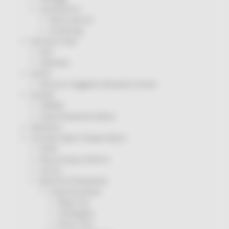
Coronavirus
Piano vaccini
Screening
Servizio Civile
Enti
Volontari
Sisma
Annunci Soggetto Attuatore Sisma
Sociale
CRRDD
Invecchiamento Attivo
Statistica
Turismo Sport Tempo libero
ATIM
Pesca Acque Interne
Caccia
Marche Promozione
Comunicazione
Blog Tour
Campagne
Press Tour