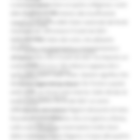
curare con particolare scrupolo e diligenza i conti
Coronavirus
Piano vaccini
della Regione in riferimento alla insufficiente
Screening
copertura da parte dello Stato nazionale dei fondi
Servizio Civile
necessari per affrontare il Covid nel 2021.
Enti
Volontari
Abbiamo infatti fatto dei conti, che abbiamo
Sisma
monitorato correttamente e costantemente e
Annunci Soggetto Attuatore Sisma
abbiamo visto che il Covid nel 2021 ha imposto un
Sociale
CRRDD
sovraccosto di circa 146 milioni e appena 44 ci
Invecchiamento Attivo
sono stati coperti dallo Stato. Questo significa che
Statistica
il sistema regionale ha dovuto far fronte a questi
Turismo Sport Tempo libero
ATIM
extra costi con forze tutte interne. Sullo sfondo di
Pesca Acque Interne
questa situazione che fa del 2021 un anno
Caccia
difficilissimo per tutte le Regioni dal punto di vista
Marche Promozione
Comunicazione
finanziario, vi è il dibattito che si è aperto a Roma,
Blog Tour
sulla scorta di alcune osservazioni molto dure
Campagne
della Conferenza Stato Regioni, in base alle quali le
Press Tour