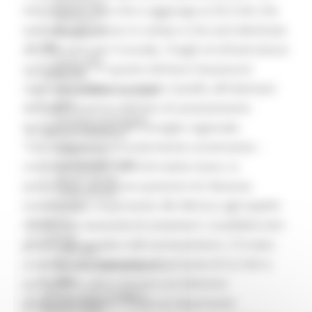
Missione 4
mln di euro. Cifra che si aggiunge ai 25,5 mln che
Missione 5
avevamo già messo in campo e che sarà destinata
Missione 6
ZES
ad interventi per il sociale, i fragili, le infrastrutture
Eventi ZES
e le imprese”. E’ quanto dichiara l’assessore
Ambiente
regionale al Bilancio, Guido Castelli, all’indomani
Cambiamenti climatici
REM
dell’approvazione dell’atto di assestamento
Sviluppo sostenibile
durante la seduta del Consiglio regionale.
Attività Produttive
“Una manovra particolarmente convincente –
Artigianato
Artigianato bandi
continua Castelli - perché mette mano, in
Attività Ittiche
particolare, ad alcune questioni di rilevanza
Cooperazione
sociale molto importante. Mi riferisco agli aspetti
Storie
Avvisi
relativi alla necessità di sostenere i cosiddetti enti
Cultura
gestori del sociale e del sociosanitario. C'è stato
GTM 2021
un primo stanziamento importante di 5,2 mln e
Itinerari CulturaSmart
SBM
arriveranno altre risorse e un'ulteriore
Edilizia Lavori Pubblici
programmazione. C'è poi un importante
Elezioni 2020