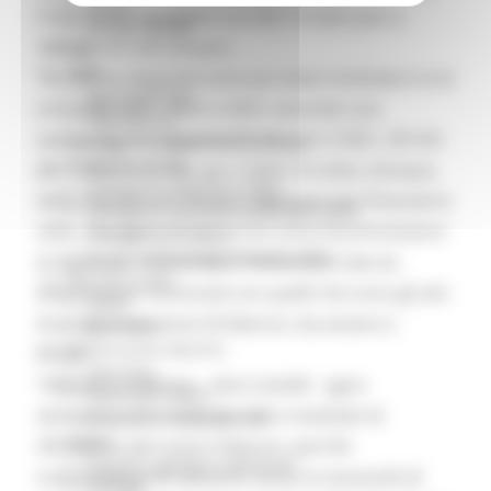
Servizi
l'intervento correttivo sul 2021 è stato pari a
Sociale PRIMM
139+21+4,5 mln di euro.
ODS
ORPS
“Le risorse disposte sono poi state modulate tra le
Appuntamenti
annualità 2021, 2022 e 2023, secondo una
Segnalazioni
scansione che riguarda 77 mln per il 2021, 30 mln
Paesaggio Territorio Urbanistica
Protezione Civile
per il 2022 e 32 mln per il 2023. Si tratta, dunque,
Emergenza Alluvione 2022
della manovra di chiusura dell'esercizio finanziario
Emergenza alluvione settembre 2024
2021, che apre ad una prima serie di prenotazioni
Emergenza Ucraina
Eventi metereologici Maggio 2023
di spese per il 2022/2023, in maniera tale da
PSR 2014-2020
determinare continuità con quelli che sono gli atti
Eventi
di programmazione di bilancio, da avviare a
PSR news
Ricostruzione Marche
breve”.
Interviste
“Abbiamo preferito – dice Castelli - agire
Storie dal cratere
attraverso interventi plurimi e modulati di
Annunci in evidenza USR
Salute
correzione del nostro bilancio, perché
Disturbi cognitivi e demenze
sostanzialmente abbiamo avuto la necessità di
Sorteggi