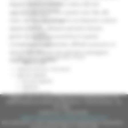
Eventi Promozione
Regioni chiedono almeno 2 mld e 200 mln
Programmazione
aggiuntivi per far fronte a questi costi. Ma, allo
Promozione
stato, sembra che il Governo sia disposto a darne
Educational Tour
Fiere
appena 600 mln. Abbiamo pertanto dovuto
Progetti
gestire la situazione economica in questo
Workshop
contesto così frammentato, difficile e precario, in
Report e Dati
Turismo
attesa delle certezze che speriamo avvengano
Agricoltura Sviluppo Rurale e Pesca
dalla legge di stabilità”.
Marchio QM
Opportunità per il territorio
Agenda digitale
Bussola digitale
DigiPalm
Piattaforma210
Regione Marche Giunta Regionale (CF 80008630420 P.IVA
Piano BUL
00481070423) via Gentile da Fabriano, 9 - 60125 Ancona - tel.
071.8061
casella p.e.c. istituzionale :
regione.marche.protocollogiunta@emarche.it
Sito realizzato su CMS DotNetNuke by DotNetNuke Corporation
Autorizzazione SIAE n° 1225/I/1298