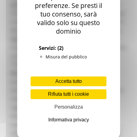
Giovani
patrimonializzazione delle aziende marchigiane;
preferenze. Se presti il
Infrastrutture e Trasporti
circa 3,5 mln per la tutela del credito e 3,2 mln per
tuo consenso, sarà
Infrastrutture
il sostegno alla continuità d'impresa, riferita a chi
valido solo su questo
Trasporti
Istruzione Formazione e Diritto allo studio
ha mantenuto la forza lavoro nonostante la crisi
dominio
l8perilfuturo
legata al Covid, senza dover ricorrere alla cassa
Lavoro Formazione professionale
integrazione e per finire altri ristori per circa 5 mln
Servizi:
(2)
Attività Eures
Centri Impiego
a favore delle categorie colpite dalla crisi”.
Misura del pubblico
Marchigiani nel mondo
“L'assestamento di ieri – spiega l’assessore al
Racconti
Bilancio - è il terzo intervento che sul piano
Migranti Marche
Bandi PRIMM
economico e finanziario viene operato dalla
Accetta tutto
Casa
Giunta regionale rispetto all'esercizio 2021. Terzo
Come fare per
Rifiuta tutti i cookie
intervento perché già a giugno, il Consiglio
Cultura PRIMM
Formazione professionale PRIMM
regionale, su indicazione della Giunta, aveva
Personalizza
Istruzione PRIMM
disposto una prima variazione per 4,5 mln e
Lavoro PRIMM
Informativa privacy
successivamente a luglio un'ulteriore grande
Normativa PRIMM
Salute PRIMM
variazione di 21 mln. Quindi, complessivamente,