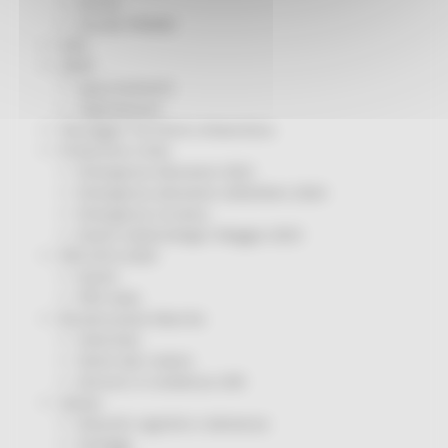
Servizi
Sociale PRIMM
ODS
ORPS
Appuntamenti
Segnalazioni
Paesaggio Territorio Urbanistica
Protezione Civile
Emergenza Alluvione 2022
Emergenza alluvione settembre 2024
Emergenza Ucraina
Eventi metereologici Maggio 2023
PSR 2014-2020
Eventi
PSR news
Ricostruzione Marche
Interviste
Storie dal cratere
Annunci in evidenza USR
Salute
Disturbi cognitivi e demenze
Sorteggi