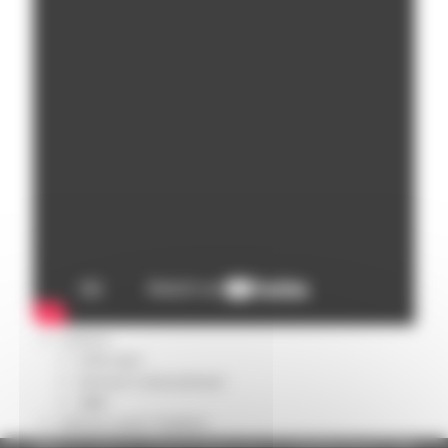
Missione 4
Missione 5
Missione 6
ZES
Eventi ZES
Ambiente
Cambiamenti climatici
REM
Sviluppo sostenibile
Attività Produttive
Artigianato
Artigianato bandi
Attività Ittiche
Cooperazione
Storie
Avvisi
Cultura
GTM 2021
Itinerari CulturaSmart
SBM
Edilizia Lavori Pubblici
Elezioni 2020
Regione Marche Giunta Regionale (CF 80008630420 P.IVA