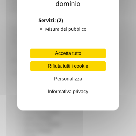
dominio
Giovani
Infrastrutture e Trasporti
Infrastrutture
Servizi:
(2)
Trasporti
Istruzione Formazione e Diritto allo studio
Misura del pubblico
l8perilfuturo
Lavoro Formazione professionale
Attività Eures
Accetta tutto
Centri Impiego
Marchigiani nel mondo
Rifiuta tutti i cookie
Racconti
Migranti Marche
Personalizza
Bandi PRIMM
Casa
Informativa privacy
Come fare per
Cultura PRIMM
Formazione professionale PRIMM
Istruzione PRIMM
Lavoro PRIMM
Normativa PRIMM
Salute PRIMM