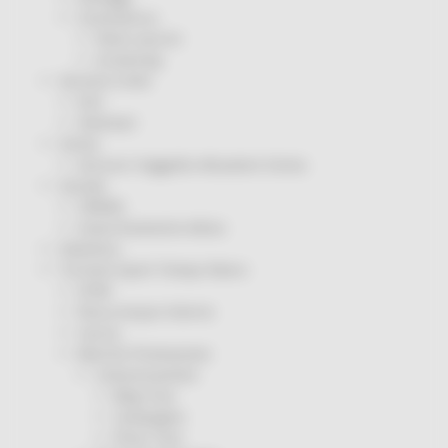
Coronavirus
Piano vaccini
Screening
Servizio Civile
Enti
Volontari
Sisma
Annunci Soggetto Attuatore Sisma
Sociale
CRRDD
Invecchiamento Attivo
Statistica
Turismo Sport Tempo libero
ATIM
Pesca Acque Interne
Caccia
Marche Promozione
Comunicazione
Blog Tour
Campagne
Press Tour