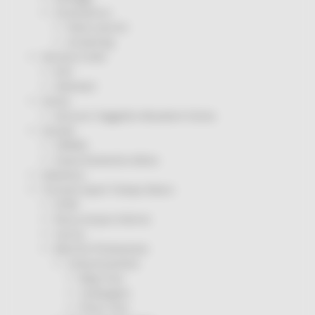
Coronavirus
Piano vaccini
Screening
Servizio Civile
Enti
Volontari
Sisma
Annunci Soggetto Attuatore Sisma
Sociale
CRRDD
Invecchiamento Attivo
Statistica
Turismo Sport Tempo libero
ATIM
Pesca Acque Interne
Caccia
Marche Promozione
Comunicazione
Blog Tour
Campagne
Press Tour