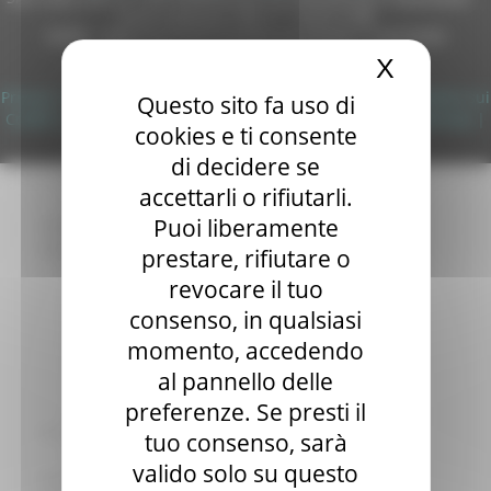
Autorizzazione SIAE n° 1225/I/1298
Sala stampa
DUNS - Data Universal Numbering System: 514216030
per Candidati
X
Nascond
Per operatori e Comuni
Copyright 2026 by Regione Marche
Energia
Privacy
|
Termini Di Utilizzo
|
Informativa TEAMS
|
Informativa sui
Questo sito fa uso di
Enti Locali e PA
Cookie
|
Accessibilità
|
Dichiarazione di Accessibilità
|
Sitemap
|
cookies e ti consente
Marche sicure
Login
Scuola della PA
di decidere se
Soggetto aggregatore
accettarli o rifiutarli.
SUAM
Puoi liberamente
EU Direct
Europa ed Estero
prestare, rifiutare o
Aiuti di stato
revocare il tuo
Cooperazione internazionale
consenso, in qualsiasi
Expo Dubai 2020
Progetto Gear Up!
momento, accedendo
Delegazione Bruxelles
al pannello delle
Eventi FESR FSE
preferenze. Se presti il
Fondi Europei
Finanze
tuo consenso, sarà
Tributi
valido solo su questo
Garanzia Giovani