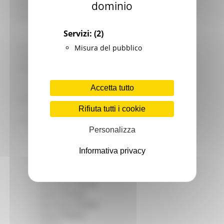
dominio
Giovani
Infrastrutture e Trasporti
Infrastrutture
Servizi:
(2)
Trasporti
Istruzione Formazione e Diritto allo studio
Misura del pubblico
l8perilfuturo
Lavoro Formazione professionale
Attività Eures
Accetta tutto
Centri Impiego
Marchigiani nel mondo
Rifiuta tutti i cookie
Racconti
Migranti Marche
Personalizza
Bandi PRIMM
Casa
Informativa privacy
Come fare per
Cultura PRIMM
Formazione professionale PRIMM
Istruzione PRIMM
Lavoro PRIMM
Normativa PRIMM
Salute PRIMM