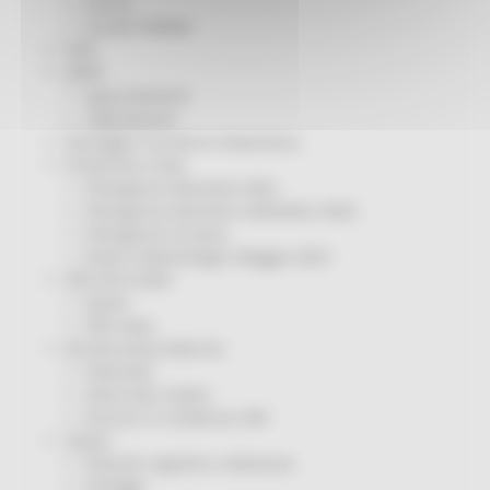
Servizi
Sociale PRIMM
ODS
ORPS
Appuntamenti
Segnalazioni
Paesaggio Territorio Urbanistica
Protezione Civile
Emergenza Alluvione 2022
Emergenza alluvione settembre 2024
Emergenza Ucraina
Eventi metereologici Maggio 2023
PSR 2014-2020
Eventi
PSR news
Ricostruzione Marche
Interviste
Storie dal cratere
Annunci in evidenza USR
Salute
Disturbi cognitivi e demenze
Sorteggi