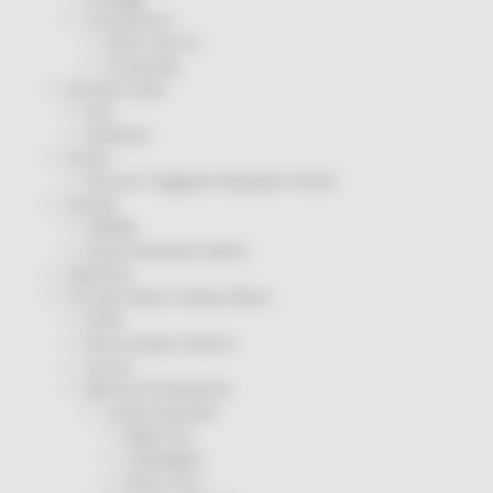
Coronavirus
Piano vaccini
Screening
Servizio Civile
Enti
Volontari
Sisma
Annunci Soggetto Attuatore Sisma
Sociale
CRRDD
Invecchiamento Attivo
Statistica
Turismo Sport Tempo libero
ATIM
Pesca Acque Interne
Caccia
Marche Promozione
Comunicazione
Blog Tour
Campagne
Press Tour