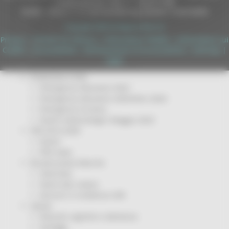
Servizi
Autorizzazione SIAE n° 1225/I/1298
DUNS - Data Universal Numbering System: 514216030
Sociale PRIMM
ODS
Copyright 2026 by Regione Marche
ORPS
Privacy
|
Termini Di Utilizzo
|
Informativa TEAMS
|
Informativa sui
Appuntamenti
Cookie
|
Accessibilità
|
Dichiarazione di Accessibilità
|
Sitemap
|
Segnalazioni
Login
Paesaggio Territorio Urbanistica
Protezione Civile
Emergenza Alluvione 2022
Emergenza alluvione settembre 2024
Emergenza Ucraina
Eventi metereologici Maggio 2023
PSR 2014-2020
Eventi
PSR news
Ricostruzione Marche
Interviste
Storie dal cratere
Annunci in evidenza USR
Salute
Disturbi cognitivi e demenze
Sorteggi