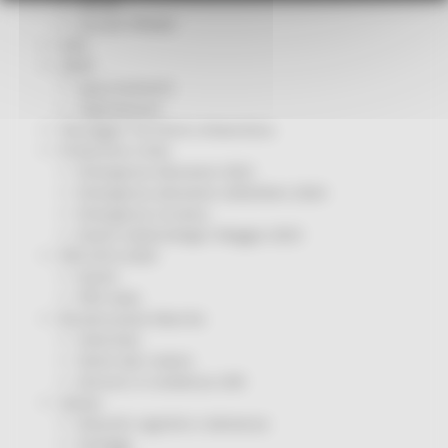
Servizi
Sociale PRIMM
ODS
ORPS
Appuntamenti
Segnalazioni
Paesaggio Territorio Urbanistica
Protezione Civile
Emergenza Alluvione 2022
Emergenza alluvione settembre 2024
Emergenza Ucraina
Eventi metereologici Maggio 2023
PSR 2014-2020
Eventi
PSR news
Ricostruzione Marche
Interviste
Storie dal cratere
Annunci in evidenza USR
Salute
Disturbi cognitivi e demenze
Sorteggi