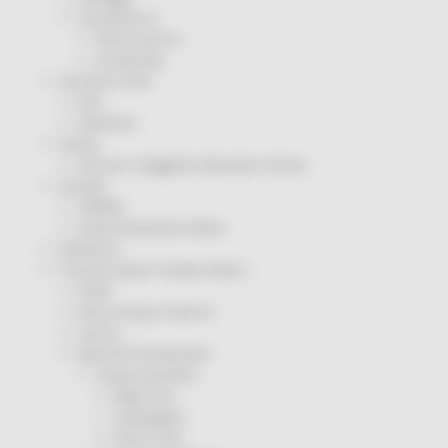
Coronavirus
Piano vaccini
Screening
Servizio Civile
Enti
Volontari
Sisma
Annunci Soggetto Attuatore Sisma
Sociale
CRRDD
Invecchiamento Attivo
Statistica
Turismo Sport Tempo libero
ATIM
Pesca Acque Interne
Caccia
Marche Promozione
Comunicazione
Blog Tour
Campagne
Press Tour