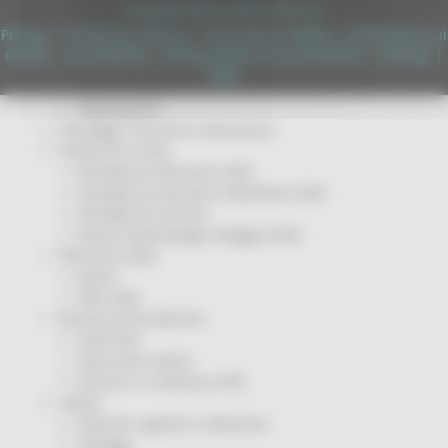
Servizi
Copyright 2026 by Regione Marche
Sociale PRIMM
Privacy
|
Termini Di Utilizzo
|
Informativa TEAMS
|
Informativa sui
ODS
Cookie
|
Accessibilità
|
Dichiarazione di Accessibilità
|
Sitemap
|
ORPS
Login
Appuntamenti
Segnalazioni
Paesaggio Territorio Urbanistica
Protezione Civile
Emergenza Alluvione 2022
Emergenza alluvione settembre 2024
Emergenza Ucraina
Eventi metereologici Maggio 2023
PSR 2014-2020
Eventi
PSR news
Ricostruzione Marche
Interviste
Storie dal cratere
Annunci in evidenza USR
Salute
Disturbi cognitivi e demenze
Sorteggi