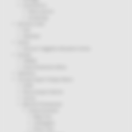
Coronavirus
Piano vaccini
Screening
Servizio Civile
Enti
Volontari
Sisma
Annunci Soggetto Attuatore Sisma
Sociale
CRRDD
Invecchiamento Attivo
Statistica
Turismo Sport Tempo libero
ATIM
Pesca Acque Interne
Caccia
Marche Promozione
Comunicazione
Blog Tour
Campagne
Press Tour