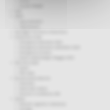
Servizi
Sociale PRIMM
ODS
ORPS
Appuntamenti
Segnalazioni
Paesaggio Territorio Urbanistica
Protezione Civile
Emergenza Alluvione 2022
Emergenza alluvione settembre 2024
Emergenza Ucraina
Eventi metereologici Maggio 2023
PSR 2014-2020
Eventi
PSR news
Ricostruzione Marche
Interviste
Storie dal cratere
Annunci in evidenza USR
Salute
Disturbi cognitivi e demenze
Sorteggi