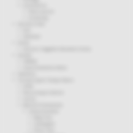
Coronavirus
Piano vaccini
Screening
Servizio Civile
Enti
Volontari
Sisma
Annunci Soggetto Attuatore Sisma
Sociale
CRRDD
Invecchiamento Attivo
Statistica
Turismo Sport Tempo libero
ATIM
Pesca Acque Interne
Caccia
Marche Promozione
Comunicazione
Blog Tour
Campagne
Press Tour