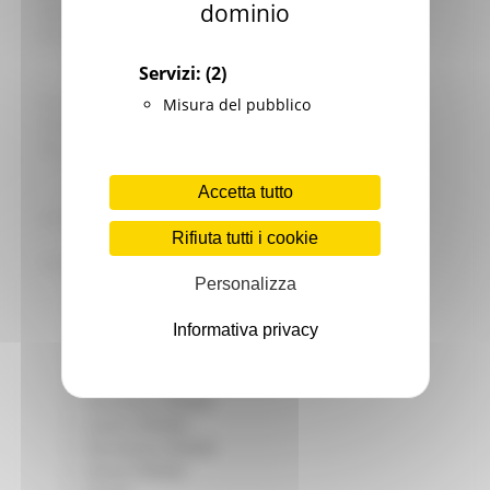
dominio
Giovani
Infrastrutture e Trasporti
Infrastrutture
Servizi:
(2)
Trasporti
Istruzione Formazione e Diritto allo studio
Misura del pubblico
l8perilfuturo
Lavoro Formazione professionale
Attività Eures
Accetta tutto
Centri Impiego
Marchigiani nel mondo
Rifiuta tutti i cookie
Racconti
Migranti Marche
Personalizza
Bandi PRIMM
Casa
Informativa privacy
Come fare per
Cultura PRIMM
Formazione professionale PRIMM
Istruzione PRIMM
Lavoro PRIMM
Normativa PRIMM
Salute PRIMM