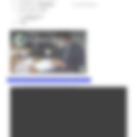
Credito e finanza
13 views
0 comments
CSR 2023-2027
Interventi
Go Back
CUG
Violenza di genere
Elezioni 2025
Marche Innovazione
bandi internazionalizzazione
Bandi ricerca e innovazione
Innovazione bandi
InvestinMarche
bandi attrazione investimenti
Manifestazione di interesse 2025
Manifestazioni di interesse
Manifestazioni di interesse 2026
Pnrr
1000 Esperti
Eventi PNRR
Missione 1
missione 2
Missione 3