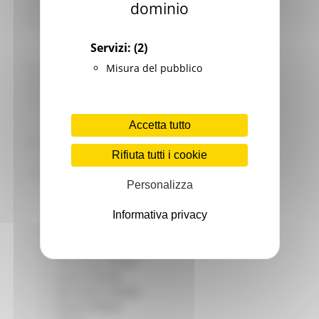
dominio
Giovani
Infrastrutture e Trasporti
Infrastrutture
Servizi:
(2)
Trasporti
Istruzione Formazione e Diritto allo studio
Misura del pubblico
l8perilfuturo
Lavoro Formazione professionale
Attività Eures
Accetta tutto
Centri Impiego
Marchigiani nel mondo
Rifiuta tutti i cookie
Racconti
Migranti Marche
Personalizza
Bandi PRIMM
Casa
Informativa privacy
Come fare per
Cultura PRIMM
Formazione professionale PRIMM
Istruzione PRIMM
Lavoro PRIMM
Normativa PRIMM
Salute PRIMM