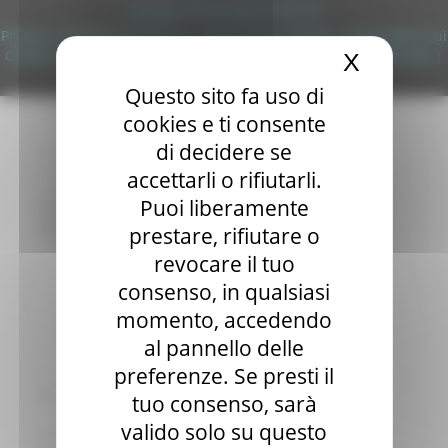
Copyright 2026 by Regione Marche
Sala stampa
Privacy
|
Termini Di Utilizzo
|
Informativa TEAMS
|
Informativa sui
per Candidati
Cookie
|
Accessibilità
|
Dichiarazione di Accessibilità
|
Sitemap
|
X
Nascond
Per operatori e Comuni
Login
Energia
Questo sito fa uso di
Enti Locali e PA
cookies e ti consente
Marche sicure
Scuola della PA
di decidere se
Soggetto aggregatore
accettarli o rifiutarli.
SUAM
Puoi liberamente
EU Direct
Europa ed Estero
prestare, rifiutare o
Aiuti di stato
revocare il tuo
Cooperazione internazionale
consenso, in qualsiasi
Expo Dubai 2020
Progetto Gear Up!
momento, accedendo
Delegazione Bruxelles
al pannello delle
Eventi FESR FSE
preferenze. Se presti il
Fondi Europei
Finanze
tuo consenso, sarà
Tributi
valido solo su questo
Garanzia Giovani