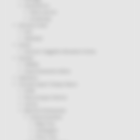
Coronavirus
Piano vaccini
Screening
Servizio Civile
Enti
Volontari
Sisma
Annunci Soggetto Attuatore Sisma
Sociale
CRRDD
Invecchiamento Attivo
Statistica
Turismo Sport Tempo libero
ATIM
Pesca Acque Interne
Caccia
Marche Promozione
Comunicazione
Blog Tour
Campagne
Press Tour