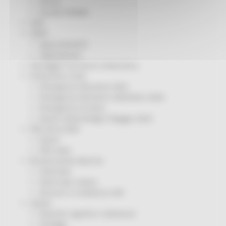
Servizi
Sociale PRIMM
ODS
ORPS
Appuntamenti
Segnalazioni
Paesaggio Territorio Urbanistica
Protezione Civile
Emergenza Alluvione 2022
Emergenza alluvione settembre 2024
Emergenza Ucraina
Eventi metereologici Maggio 2023
PSR 2014-2020
Eventi
PSR news
Ricostruzione Marche
Interviste
Storie dal cratere
Annunci in evidenza USR
Salute
Disturbi cognitivi e demenze
Sorteggi