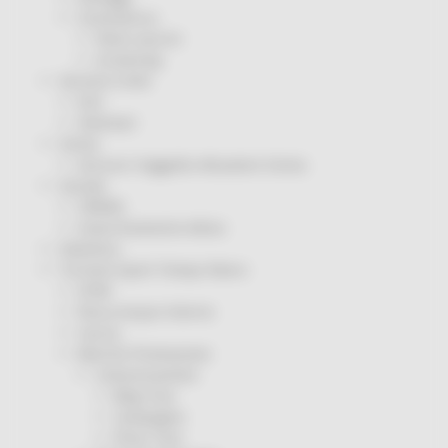
Coronavirus
Piano vaccini
Screening
Servizio Civile
Enti
Volontari
Sisma
Annunci Soggetto Attuatore Sisma
Sociale
CRRDD
Invecchiamento Attivo
Statistica
Turismo Sport Tempo libero
ATIM
Pesca Acque Interne
Caccia
Marche Promozione
Comunicazione
Blog Tour
Campagne
Press Tour