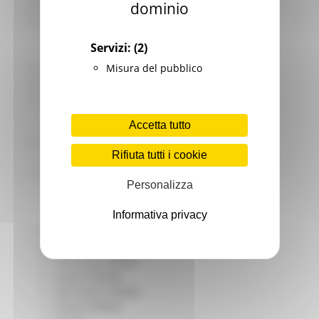
dominio
Giovani
Infrastrutture e Trasporti
Infrastrutture
Servizi:
(2)
Trasporti
Istruzione Formazione e Diritto allo studio
Misura del pubblico
l8perilfuturo
Lavoro Formazione professionale
Attività Eures
Accetta tutto
Centri Impiego
Marchigiani nel mondo
Rifiuta tutti i cookie
Racconti
Migranti Marche
Personalizza
Bandi PRIMM
Casa
Informativa privacy
Come fare per
Cultura PRIMM
Formazione professionale PRIMM
Istruzione PRIMM
Lavoro PRIMM
Normativa PRIMM
Salute PRIMM