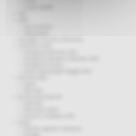
Servizi
Sociale PRIMM
ODS
ORPS
Appuntamenti
Segnalazioni
Paesaggio Territorio Urbanistica
Protezione Civile
Emergenza Alluvione 2022
Emergenza alluvione settembre 2024
Emergenza Ucraina
Eventi metereologici Maggio 2023
PSR 2014-2020
Eventi
PSR news
Ricostruzione Marche
Interviste
Storie dal cratere
Annunci in evidenza USR
Salute
Disturbi cognitivi e demenze
Sorteggi