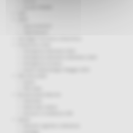
Servizi
Sociale PRIMM
ODS
ORPS
Appuntamenti
Segnalazioni
Paesaggio Territorio Urbanistica
Protezione Civile
Emergenza Alluvione 2022
Emergenza alluvione settembre 2024
Emergenza Ucraina
Eventi metereologici Maggio 2023
PSR 2014-2020
Eventi
PSR news
Ricostruzione Marche
Interviste
Storie dal cratere
Annunci in evidenza USR
Salute
Disturbi cognitivi e demenze
Sorteggi