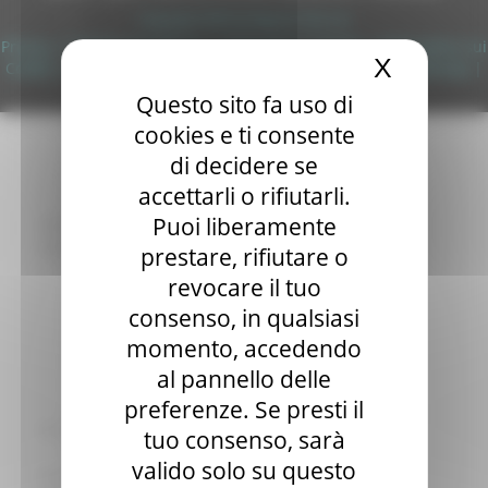
Sala stampa
Copyright 2026 by Regione Marche
per Candidati
Privacy
|
Termini Di Utilizzo
|
Informativa TEAMS
|
Informativa sui
X
Nascond
Per operatori e Comuni
Cookie
|
Accessibilità
|
Dichiarazione di Accessibilità
|
Sitemap
|
Energia
Login
Questo sito fa uso di
Enti Locali e PA
cookies e ti consente
Marche sicure
Scuola della PA
di decidere se
Soggetto aggregatore
accettarli o rifiutarli.
SUAM
Puoi liberamente
EU Direct
Europa ed Estero
prestare, rifiutare o
Aiuti di stato
revocare il tuo
Cooperazione internazionale
consenso, in qualsiasi
Expo Dubai 2020
Progetto Gear Up!
momento, accedendo
Delegazione Bruxelles
al pannello delle
Eventi FESR FSE
preferenze. Se presti il
Fondi Europei
Finanze
tuo consenso, sarà
Tributi
valido solo su questo
Garanzia Giovani