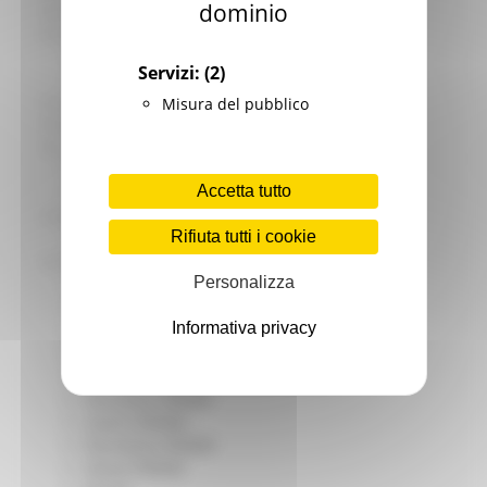
dominio
Giovani
Infrastrutture e Trasporti
Infrastrutture
Servizi:
(2)
Trasporti
Istruzione Formazione e Diritto allo studio
Misura del pubblico
l8perilfuturo
Lavoro Formazione professionale
Attività Eures
Accetta tutto
Centri Impiego
Marchigiani nel mondo
Rifiuta tutti i cookie
Racconti
Migranti Marche
Personalizza
Bandi PRIMM
Casa
Informativa privacy
Come fare per
Cultura PRIMM
Formazione professionale PRIMM
Istruzione PRIMM
Lavoro PRIMM
Normativa PRIMM
Salute PRIMM