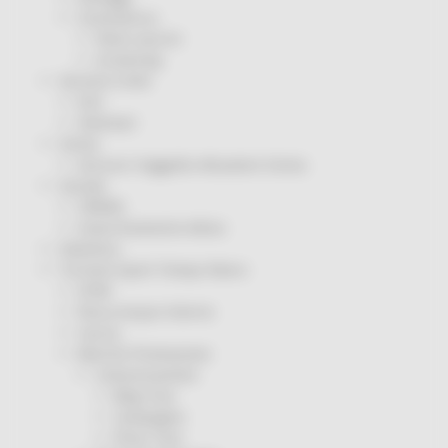
Coronavirus
Piano vaccini
Screening
Servizio Civile
Enti
Volontari
Sisma
Annunci Soggetto Attuatore Sisma
Sociale
CRRDD
Invecchiamento Attivo
Statistica
Turismo Sport Tempo libero
ATIM
Pesca Acque Interne
Caccia
Marche Promozione
Comunicazione
Blog Tour
Campagne
Press Tour