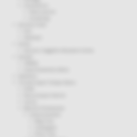
Coronavirus
Piano vaccini
Screening
Servizio Civile
Enti
Volontari
Sisma
Annunci Soggetto Attuatore Sisma
Sociale
CRRDD
Invecchiamento Attivo
Statistica
Turismo Sport Tempo libero
ATIM
Pesca Acque Interne
Caccia
Marche Promozione
Comunicazione
Blog Tour
Campagne
Press Tour