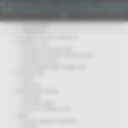
Servizi
Privacy
|
Termini Di Utilizzo
|
Informativa TEAMS
|
Informativa sui
Sociale PRIMM
Cookie
|
Accessibilità
|
Dichiarazione di Accessibilità
|
Sitemap
|
ODS
Login
ORPS
Appuntamenti
Segnalazioni
Paesaggio Territorio Urbanistica
Protezione Civile
Emergenza Alluvione 2022
Emergenza alluvione settembre 2024
Emergenza Ucraina
Eventi metereologici Maggio 2023
PSR 2014-2020
Eventi
PSR news
Ricostruzione Marche
Interviste
Storie dal cratere
Annunci in evidenza USR
Salute
Disturbi cognitivi e demenze
Sorteggi