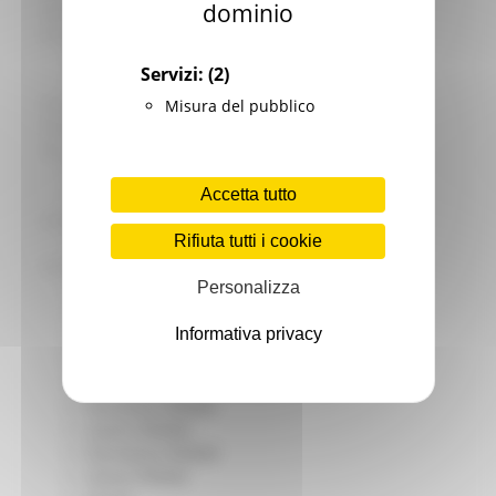
dominio
Giovani
Infrastrutture e Trasporti
Infrastrutture
Servizi:
(2)
Trasporti
Istruzione Formazione e Diritto allo studio
Misura del pubblico
l8perilfuturo
Lavoro Formazione professionale
Attività Eures
Accetta tutto
Centri Impiego
Marchigiani nel mondo
Rifiuta tutti i cookie
Racconti
Migranti Marche
Personalizza
Bandi PRIMM
Casa
Informativa privacy
Come fare per
Cultura PRIMM
Formazione professionale PRIMM
Istruzione PRIMM
Lavoro PRIMM
Normativa PRIMM
Salute PRIMM