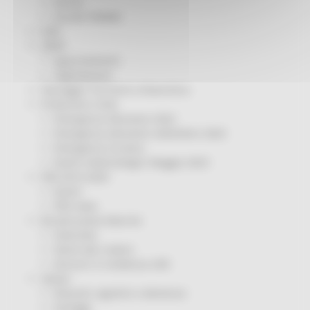
Servizi
Sociale PRIMM
ODS
ORPS
Appuntamenti
Segnalazioni
Paesaggio Territorio Urbanistica
Protezione Civile
Emergenza Alluvione 2022
Emergenza alluvione settembre 2024
Emergenza Ucraina
Eventi metereologici Maggio 2023
PSR 2014-2020
Eventi
PSR news
Ricostruzione Marche
Interviste
Storie dal cratere
Annunci in evidenza USR
Salute
Disturbi cognitivi e demenze
Sorteggi