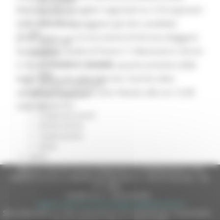
Missione 4
Marche e 30 consiglieri regionali tra i 510 aspiranti
Missione 5
Missione 6
delle liste che appoggiano gli otto candidati
ZES
governatori. La circoscrizione di Ancona eleggerà
Eventi ZES
9 consiglieri, quella di Pesaro 7, Macerata 6, Fermo
Ambiente
Cambiamenti climatici
4, Ascoli Piceno 4, secondo quanto previsto dalla
REM
legge elettorale delle Marche. Il primo dato
Sviluppo sostenibile
sull’affluenza parziale sarà rilevato alle ore 12.00
Attività Produttive
Artigianato
odierne.
Artigianato bandi
Attività Ittiche
Cooperazione
Storie
Avvisi
Cultura
Regione Marche Giunta Regionale (CF 80008630420 P.IVA
GTM 2021
00481070423) via Gentile da Fabriano, 9 - 60125 Ancona - tel.
071.8061
Itinerari CulturaSmart
casella p.e.c. istituzionale :
SBM
regione.marche.protocollogiunta@emarche.it
Edilizia Lavori Pubblici
Sito realizzato su CMS DotNetNuke by DotNetNuke Corporation
Elezioni 2020