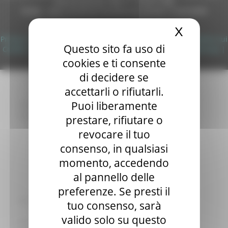
Autorizzazione SIAE n° 1225/I/1298
Sala stampa
DUNS - Data Universal Numbering System: 514216030
per Candidati
Copyright 2026 by Regione Marche
X
Nascond
Per operatori e Comuni
Privacy
|
Termini Di Utilizzo
|
Informativa TEAMS
|
Informativa sui
Energia
Questo sito fa uso di
Cookie
|
Accessibilità
|
Dichiarazione di Accessibilità
|
Sitemap
|
Enti Locali e PA
Login
cookies e ti consente
Marche sicure
Scuola della PA
di decidere se
Soggetto aggregatore
accettarli o rifiutarli.
SUAM
Puoi liberamente
EU Direct
Europa ed Estero
prestare, rifiutare o
Aiuti di stato
revocare il tuo
Cooperazione internazionale
consenso, in qualsiasi
Expo Dubai 2020
Progetto Gear Up!
momento, accedendo
Delegazione Bruxelles
al pannello delle
Eventi FESR FSE
preferenze. Se presti il
Fondi Europei
Finanze
tuo consenso, sarà
Tributi
valido solo su questo
Garanzia Giovani