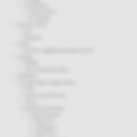
Coronavirus
Piano vaccini
Screening
Servizio Civile
Enti
Volontari
Sisma
Annunci Soggetto Attuatore Sisma
Sociale
CRRDD
Invecchiamento Attivo
Statistica
Turismo Sport Tempo libero
ATIM
Pesca Acque Interne
Caccia
Marche Promozione
Comunicazione
Blog Tour
Campagne
Press Tour