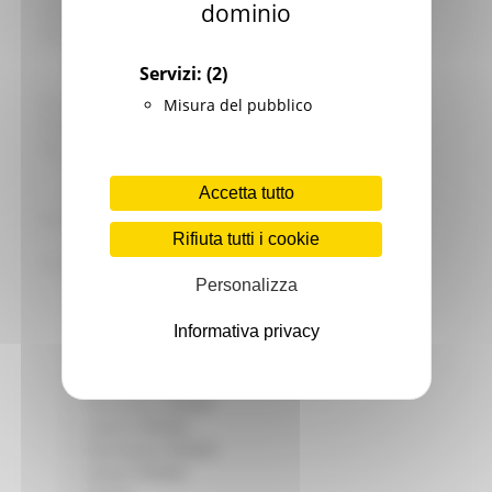
dominio
Giovani
Infrastrutture e Trasporti
Infrastrutture
Servizi:
(2)
Trasporti
Istruzione Formazione e Diritto allo studio
Misura del pubblico
l8perilfuturo
Lavoro Formazione professionale
Attività Eures
Accetta tutto
Centri Impiego
Marchigiani nel mondo
Rifiuta tutti i cookie
Racconti
Migranti Marche
Personalizza
Bandi PRIMM
Casa
Informativa privacy
Come fare per
Cultura PRIMM
Formazione professionale PRIMM
Istruzione PRIMM
Lavoro PRIMM
Normativa PRIMM
Salute PRIMM