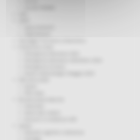
Servizi
Sociale PRIMM
ODS
ORPS
Appuntamenti
Segnalazioni
Paesaggio Territorio Urbanistica
Protezione Civile
Emergenza Alluvione 2022
Emergenza alluvione settembre 2024
Emergenza Ucraina
Eventi metereologici Maggio 2023
PSR 2014-2020
Eventi
PSR news
Ricostruzione Marche
Interviste
Storie dal cratere
Annunci in evidenza USR
Salute
Disturbi cognitivi e demenze
Sorteggi