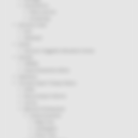
Coronavirus
Piano vaccini
Screening
Servizio Civile
Enti
Volontari
Sisma
Annunci Soggetto Attuatore Sisma
Sociale
CRRDD
Invecchiamento Attivo
Statistica
Turismo Sport Tempo libero
ATIM
Pesca Acque Interne
Caccia
Marche Promozione
Comunicazione
Blog Tour
Campagne
Press Tour