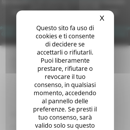
Sito realizzato su CMS DotNetNuke by DotNetNuke Corporation
Sala stampa
Autorizzazione SIAE n° 1225/I/1298
per Candidati
DUNS - Data Universal Numbering System: 514216030
X
Nascond
Per operatori e Comuni
Copyright 2026 by Regione Marche
Energia
Questo sito fa uso di
Privacy
|
Termini Di Utilizzo
|
Informativa TEAMS
|
Informativa sui
Enti Locali e PA
Cookie
|
Accessibilità
|
Dichiarazione di Accessibilità
|
Sitemap
|
cookies e ti consente
Marche sicure
Login
Scuola della PA
di decidere se
Soggetto aggregatore
accettarli o rifiutarli.
SUAM
Puoi liberamente
EU Direct
Europa ed Estero
prestare, rifiutare o
Aiuti di stato
revocare il tuo
Cooperazione internazionale
consenso, in qualsiasi
Expo Dubai 2020
Progetto Gear Up!
momento, accedendo
Delegazione Bruxelles
al pannello delle
Eventi FESR FSE
preferenze. Se presti il
Fondi Europei
Finanze
tuo consenso, sarà
Tributi
valido solo su questo
Garanzia Giovani