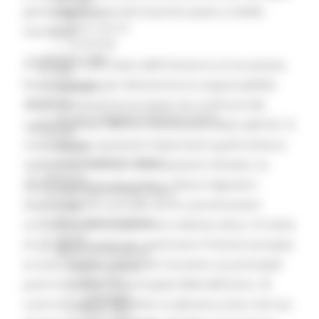
per svolgere un ruolo di primo piano a livello
Coronavirus
Piano vaccini
mondiale.
Screening
Servizio Civile
Il dibattito sullo Stato dell'Unione è un'occasione
Enti
fondamentale per dimostrare la responsabilità
Volontari
Sisma
della Commissione europea nei confronti dei
Annunci Soggetto Attuatore Sisma
rappresentanti democraticamente eletti dell'UE. Si
Sociale
concentra su questioni importanti quali la futura
CRRDD
Invecchiamento Attivo
ripresa economica, i cambiamenti climatici, la
Statistica
disoccupazione giovanile e i flussi migratori.
Turismo Sport Tempo libero
Questo evento annuale serve a promuovere
ATIM
Pesca Acque Interne
un'Unione più trasparente e democratica. Si tratta
Caccia
di un'opportunità per avvicinare l'Unione europea
Marche Promozione
ai suoi cittadini, ponendo l'accento sui principali
Comunicazione
Blog Tour
punti d'azione e le principali sfide dell'anno. Al
Campagne
cuore di questo dibattito in plenaria unico nel suo
Press Tour