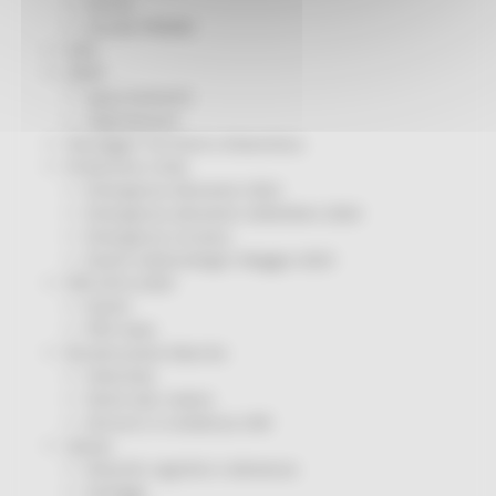
Servizi
Sociale PRIMM
ODS
ORPS
Appuntamenti
Segnalazioni
Paesaggio Territorio Urbanistica
Protezione Civile
Emergenza Alluvione 2022
Emergenza alluvione settembre 2024
Emergenza Ucraina
Eventi metereologici Maggio 2023
PSR 2014-2020
Eventi
PSR news
Ricostruzione Marche
Interviste
Storie dal cratere
Annunci in evidenza USR
Salute
Disturbi cognitivi e demenze
Sorteggi