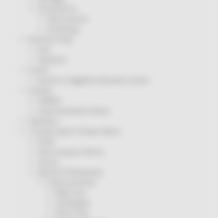
Coronavirus
Piano vaccini
Screening
Servizio Civile
Enti
Volontari
Sisma
Annunci Soggetto Attuatore Sisma
Sociale
CRRDD
Invecchiamento Attivo
Statistica
Turismo Sport Tempo libero
ATIM
Pesca Acque Interne
Caccia
Marche Promozione
Comunicazione
Blog Tour
Campagne
Press Tour