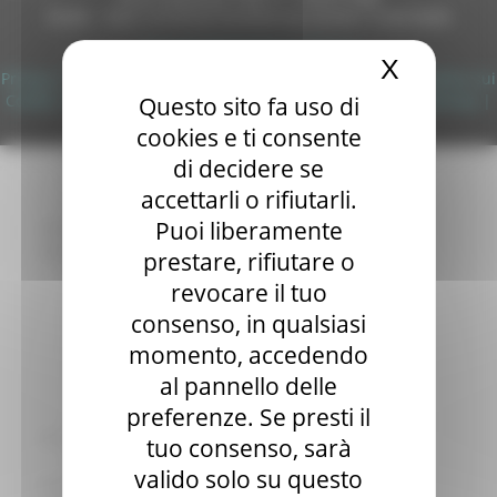
DUNS - Data Universal Numbering System: 514216030
Sala stampa
per Candidati
Copyright 2026 by Regione Marche
X
Nascond
Per operatori e Comuni
Privacy
|
Termini Di Utilizzo
|
Informativa TEAMS
|
Informativa sui
Energia
Cookie
|
Accessibilità
|
Dichiarazione di Accessibilità
|
Sitemap
|
Questo sito fa uso di
Enti Locali e PA
Login
cookies e ti consente
Marche sicure
Scuola della PA
di decidere se
Soggetto aggregatore
accettarli o rifiutarli.
SUAM
Puoi liberamente
EU Direct
Europa ed Estero
prestare, rifiutare o
Aiuti di stato
revocare il tuo
Cooperazione internazionale
consenso, in qualsiasi
Expo Dubai 2020
Progetto Gear Up!
momento, accedendo
Delegazione Bruxelles
al pannello delle
Eventi FESR FSE
preferenze. Se presti il
Fondi Europei
Finanze
tuo consenso, sarà
Tributi
valido solo su questo
Garanzia Giovani