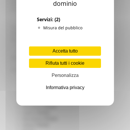
dominio
Giovani
Infrastrutture e Trasporti
Infrastrutture
Servizi:
(2)
Trasporti
Istruzione Formazione e Diritto allo studio
Misura del pubblico
l8perilfuturo
Lavoro Formazione professionale
Attività Eures
Accetta tutto
Centri Impiego
Marchigiani nel mondo
Rifiuta tutti i cookie
Racconti
Migranti Marche
Personalizza
Bandi PRIMM
Casa
Informativa privacy
Come fare per
Cultura PRIMM
Formazione professionale PRIMM
Istruzione PRIMM
Lavoro PRIMM
Normativa PRIMM
Salute PRIMM