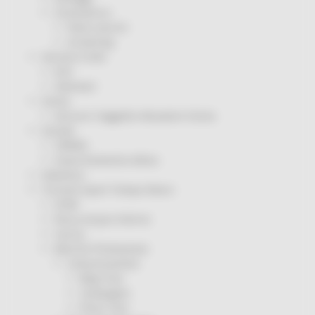
Coronavirus
Piano vaccini
Screening
Servizio Civile
Enti
Volontari
Sisma
Annunci Soggetto Attuatore Sisma
Sociale
CRRDD
Invecchiamento Attivo
Statistica
Turismo Sport Tempo libero
ATIM
Pesca Acque Interne
Caccia
Marche Promozione
Comunicazione
Blog Tour
Campagne
Press Tour