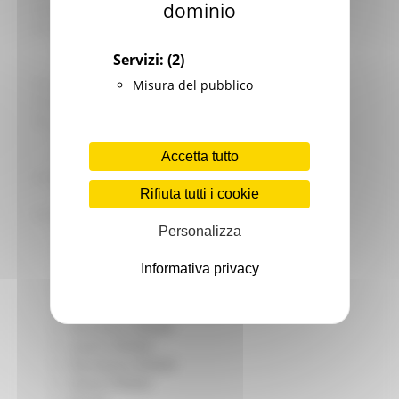
dominio
Giovani
Infrastrutture e Trasporti
Infrastrutture
Servizi:
(2)
Trasporti
Istruzione Formazione e Diritto allo studio
Misura del pubblico
l8perilfuturo
Lavoro Formazione professionale
Attività Eures
Accetta tutto
Centri Impiego
Marchigiani nel mondo
Rifiuta tutti i cookie
Racconti
Migranti Marche
Personalizza
Bandi PRIMM
Casa
Informativa privacy
Come fare per
Cultura PRIMM
Formazione professionale PRIMM
Istruzione PRIMM
Lavoro PRIMM
Normativa PRIMM
Salute PRIMM