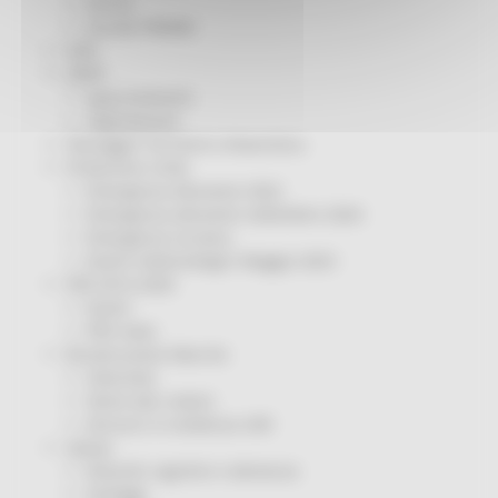
Servizi
Sociale PRIMM
ODS
ORPS
Appuntamenti
Segnalazioni
Paesaggio Territorio Urbanistica
Protezione Civile
Emergenza Alluvione 2022
Emergenza alluvione settembre 2024
Emergenza Ucraina
Eventi metereologici Maggio 2023
PSR 2014-2020
Eventi
PSR news
Ricostruzione Marche
Interviste
Storie dal cratere
Annunci in evidenza USR
Salute
Disturbi cognitivi e demenze
Sorteggi