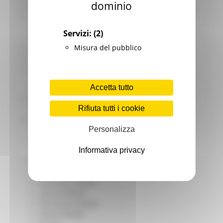
dominio
Giovani
Infrastrutture e Trasporti
Infrastrutture
Servizi:
(2)
Trasporti
Istruzione Formazione e Diritto allo studio
Misura del pubblico
l8perilfuturo
Lavoro Formazione professionale
Attività Eures
Accetta tutto
Centri Impiego
Marchigiani nel mondo
Rifiuta tutti i cookie
Racconti
Migranti Marche
Personalizza
Bandi PRIMM
Casa
Informativa privacy
Come fare per
Cultura PRIMM
Formazione professionale PRIMM
Istruzione PRIMM
Lavoro PRIMM
Normativa PRIMM
Salute PRIMM