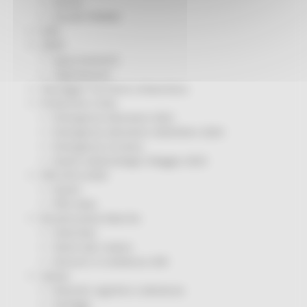
Servizi
Sociale PRIMM
ODS
ORPS
Appuntamenti
Segnalazioni
Paesaggio Territorio Urbanistica
Protezione Civile
Emergenza Alluvione 2022
Emergenza alluvione settembre 2024
Emergenza Ucraina
Eventi metereologici Maggio 2023
PSR 2014-2020
Eventi
PSR news
Ricostruzione Marche
Interviste
Storie dal cratere
Annunci in evidenza USR
Salute
Disturbi cognitivi e demenze
Sorteggi