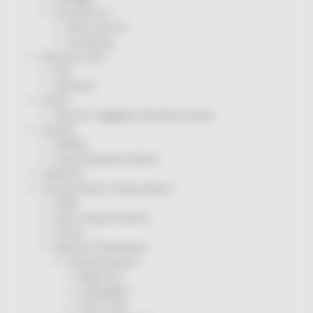
Coronavirus
Piano vaccini
Screening
Servizio Civile
Enti
Volontari
Sisma
Annunci Soggetto Attuatore Sisma
Sociale
CRRDD
Invecchiamento Attivo
Statistica
Turismo Sport Tempo libero
ATIM
Pesca Acque Interne
Caccia
Marche Promozione
Comunicazione
Blog Tour
Campagne
Press Tour