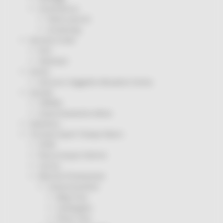
Coronavirus
Piano vaccini
Screening
Servizio Civile
Enti
Volontari
Sisma
Annunci Soggetto Attuatore Sisma
Sociale
CRRDD
Invecchiamento Attivo
Statistica
Turismo Sport Tempo libero
ATIM
Pesca Acque Interne
Caccia
Marche Promozione
Comunicazione
Blog Tour
Campagne
Press Tour