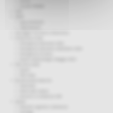
Servizi
Sociale PRIMM
ODS
ORPS
Appuntamenti
Segnalazioni
Paesaggio Territorio Urbanistica
Protezione Civile
Emergenza Alluvione 2022
Emergenza alluvione settembre 2024
Emergenza Ucraina
Eventi metereologici Maggio 2023
PSR 2014-2020
Eventi
PSR news
Ricostruzione Marche
Interviste
Storie dal cratere
Annunci in evidenza USR
Salute
Disturbi cognitivi e demenze
Sorteggi