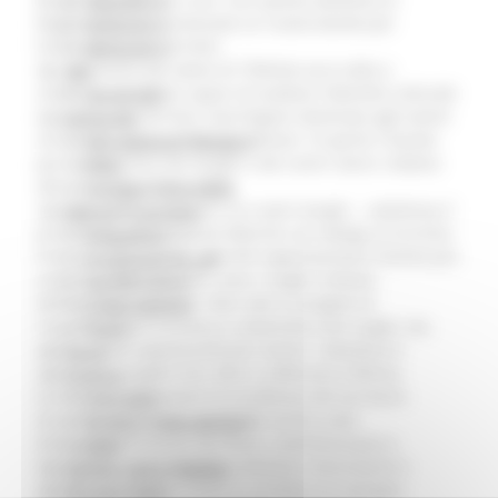
Missione 4
Regione Marche promuove un nuovo bando per
Missione 5
l’animazione dei territori.
Missione 6
Un intervento dal valore di 750mila euro volto a
ZES
sostenere iniziative capaci di esaltare l’identità culturale
Eventi ZES
e turistica dei territori marchigiani destinato agli eventi
Ambiente
nei borghi. Sarà pubblicato domani 14 aprile il bando
Cambiamenti climatici
per l’animazione dei borghi e dei centri storici relativo
REM
alle annualità 2026 e 2027.
Sviluppo sostenibile
«Continuiamo a investire sui nostri borghi – sottolinea il
Attività Produttive
presidente della Regione Marche con delega al turismo,
Artigianato
Francesco Acquaroli – perché rappresentano l’anima più
Artigianato bandi
autentica delle Marche, sono i luoghi simbolo
Attività Ittiche
dell’identità regionale. Non solo in progetti di
Cooperazione
riqualificazione turistica e urbanistica dei luoghi, ma
Storie
anche nuove opportunità per eventi. L’obiettivo è
Avvisi
sostenere progetti che, oltre a rafforzare l’offerta
Cultura
turistica e promuovere le eccellenze del territorio
GTM 2021
durante tutto l’anno, puntando anche sulla
Itinerari CulturaSmart
destagionalizzazione dei flussi, contribuiscano a
SBM
mantenere vive tradizioni, relazioni comunitarie e
Edilizia Lavori Pubblici
attività economiche locali, in un’ottica di sviluppo
Elezioni 2020