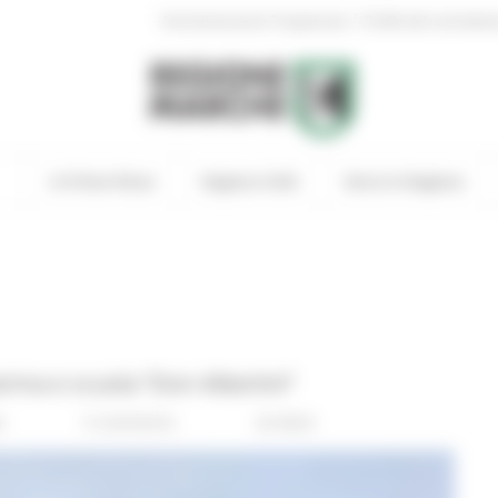
|
Amministrazione Trasparente
Profilo del committen
In Primo Piano
Regione Utile
Entra in Regione
rma e scuola “Don Albertini”
s
0 comments
Go Back