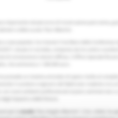
so importante nel percorso di ricostruzione post-sisma, gra
abinieri e della scuola “Don Albertini.
ta a case popolari, ha ricevuto il via libera della Conferenza
/2017, situato in via Italia, composto da tre unità e caratt
ze di connessione e lesioni diffuse. L’Ufficio Speciale Ricos
tto, che ammonta a 1.300.000 euro.
erma prevede un insieme articolato di opere rivolte al comple
nendo il carattere originario del fabbricato risalente circa 
, con nuovi ambienti polifunzionali al piano seminterrato e u
degli impianti e delle finiture.
anti per la
scuola
“Don Angelo Albertini”. L’Usr, infatti, ha 