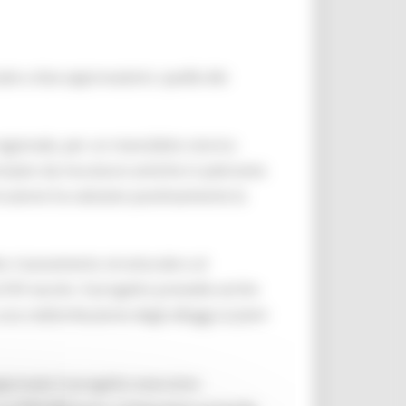
zie a due approvazioni, quella dei
 regionale, per un manufatto storico
erizzato da murature antiche in pietrame
truzione ha valutato positivamente la
to risanamento strutturale e al
al XVI secolo. Il progetto prevede anche
na redistribuzione degli alloggi ai piani
approvato il progetto esecutivo