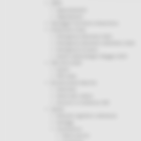
ORPS
Appuntamenti
Segnalazioni
Paesaggio Territorio Urbanistica
Protezione Civile
Emergenza Alluvione 2022
Emergenza alluvione settembre 2024
Emergenza Ucraina
Eventi metereologici Maggio 2023
PSR 2014-2020
Eventi
PSR news
Ricostruzione Marche
Interviste
Storie dal cratere
Annunci in evidenza USR
Salute
Disturbi cognitivi e demenze
Sorteggi
Coronavirus
Piano vaccini