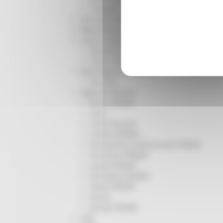
Trasporti
Istruzione Formazione e Diritto allo studio
l8perilfuturo
Lavoro Formazione professionale
Attività Eures
Centri Impiego
Marchigiani nel mondo
Racconti
Migranti Marche
Bandi PRIMM
Casa
Come fare per
Cultura PRIMM
Formazione professionale PRIMM
Istruzione PRIMM
Lavoro PRIMM
Normativa PRIMM
Salute PRIMM
Servizi
Sociale PRIMM
ODS