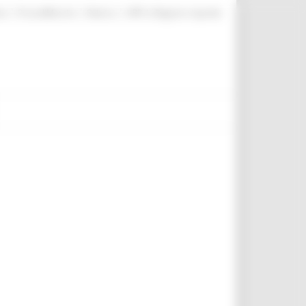
|
|
|
te
ProcediMarche
Rubrica
URP: la Regione risponde