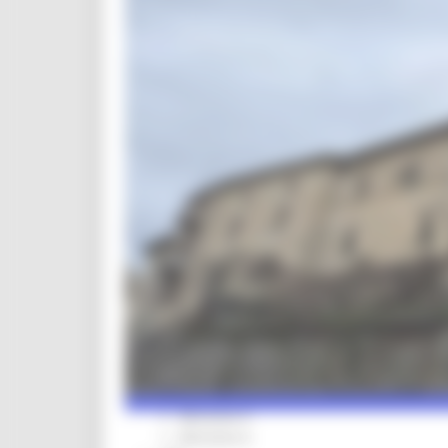
CUG
Violenza di genere
Elezioni 2025
Marche Innovazione
bandi internazionalizzazione
Bandi ricerca e innovazione
Innovazione bandi
InvestinMarche
bandi attrazione investimenti
Manifestazione di interesse 2025
Manifestazioni di interesse
Manifestazioni di interesse 2026
Pnrr
1000 Esperti
Eventi PNRR
Missione 1
missione 2
Missione 3
Missione 4
Missione 5
Missione 6