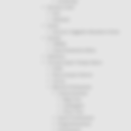
Screening
Servizio Civile
Enti
Volontari
Sisma
Annunci Soggetto Attuatore Sisma
Sociale
CRRDD
Invecchiamento Attivo
Statistica
Turismo Sport Tempo libero
ATIM
Pesca Acque Interne
Caccia
Marche Promozione
Comunicazione
Blog Tour
Campagne
Press Tour
Eventi Promozione
Programmazione
Promozione