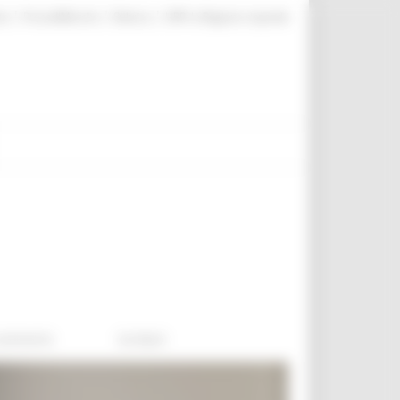
|
|
|
te
ProcediMarche
Rubrica
URP: la Regione risponde
comments
Go Back