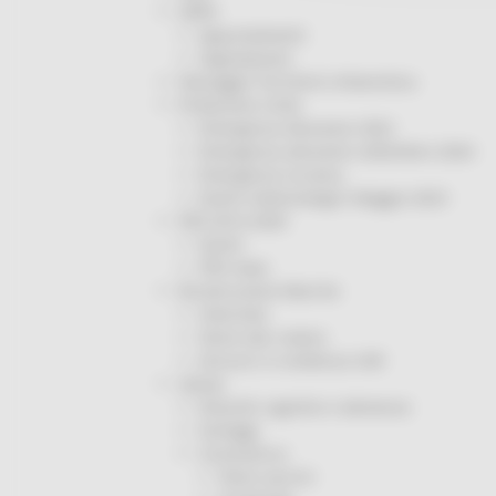
ORPS
Appuntamenti
Segnalazioni
Paesaggio Territorio Urbanistica
Protezione Civile
Emergenza Alluvione 2022
Emergenza alluvione settembre 2024
Emergenza Ucraina
Eventi metereologici Maggio 2023
PSR 2014-2020
Eventi
PSR news
Ricostruzione Marche
Interviste
Storie dal cratere
Annunci in evidenza USR
Salute
Disturbi cognitivi e demenze
Sorteggi
Coronavirus
Piano vaccini