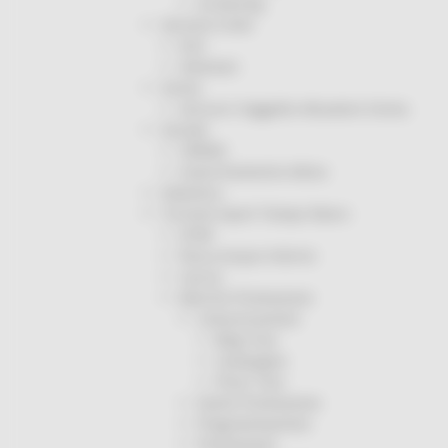
Screening
Servizio Civile
Enti
Volontari
Sisma
Annunci Soggetto Attuatore Sisma
Sociale
CRRDD
Invecchiamento Attivo
Statistica
Turismo Sport Tempo libero
ATIM
Pesca Acque Interne
Caccia
Marche Promozione
Comunicazione
Blog Tour
Campagne
Press Tour
Eventi Promozione
Programmazione
Promozione