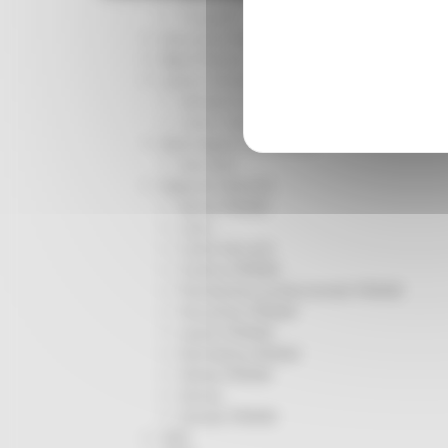
Trasporti
Istruzione Formazione e Diritto allo studio
l8perilfuturo
Lavoro Formazione professionale
Attività Eures
Centri Impiego
Marchigiani nel mondo
Racconti
Migranti Marche
Bandi PRIMM
Casa
Come fare per
Cultura PRIMM
Formazione professionale PRIMM
Istruzione PRIMM
Lavoro PRIMM
Normativa PRIMM
Salute PRIMM
Servizi
Sociale PRIMM
ODS