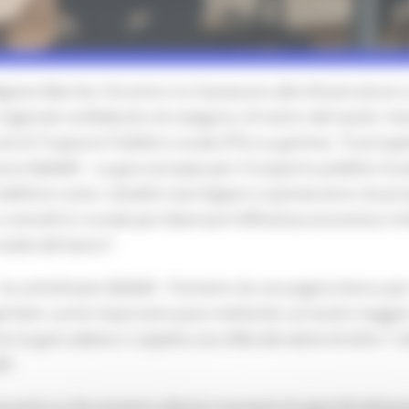
gione Marche, l’incontro tra l’assessore alle Infrastrutture e 
ti regionali confederali e di categoria. Al centro del tavolo, l
izi di Trasporto Pubblico Locale (TPL) su gomma. “Si prospe
sore Baldelli – La gara europea per il trasporto pubblico l
definire come i cittadini marchigiani si sposteranno nei pro
 coinvolti è cruciale per bilanciare l’efficienza economica ri
tutela del lavoro”.
ha sottolineato Baldelli - Partiamo da una pagina bianca per 
 fatto i primi importanti passi mettendo sul tavolo maggiori 
Con la gara adesso ci aspetta una sfida dal valore di oltre 1 
i”.
o incontro e che avranno ulteriori momenti di approfondimen