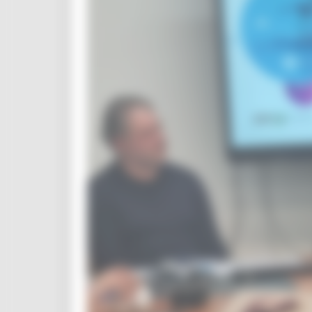
CUG
Violenza di genere
Elezioni 2025
Marche Innovazione
bandi internazionalizzazione
Bandi ricerca e innovazione
Innovazione bandi
InvestinMarche
bandi attrazione investimenti
Manifestazione di interesse 2025
Manifestazioni di interesse
Manifestazioni di interesse 2026
Pnrr
1000 Esperti
Eventi PNRR
Missione 1
missione 2
Missione 3
Missione 4
Missione 5
Missione 6