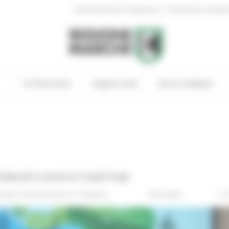
|
Amministrazione Trasparente
Profilo del committen
In Primo Piano
Regione Utile
Entra in Regione
indacati e avvia la ‘road map’
piano
Infrastrutture e Trasporti
169 views
0 