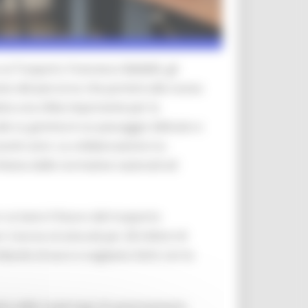
ai Trasporti, Francesco Baldelli, gli
’avvio del percorso che porterà alla nuova
tta una sfida importante per la
ocale su gomma è un passaggio delicato e
ssimi anni. La collaborazione tra
chiesta dalle normative nazionali ed
scrivere il futuro del trasporto
risorse strutturali per 28 milioni di
miliardo di euro e vogliamo farlo con la
to nella ‘road map’ di avvicinamento