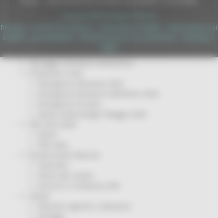
DUNS - Data Universal Numbering System: 514216030
Servizi
Sociale PRIMM
Copyright 2026 by Regione Marche
ODS
Privacy
|
Termini Di Utilizzo
|
Informativa TEAMS
|
Informativa sui
ORPS
Cookie
|
Accessibilità
|
Dichiarazione di Accessibilità
|
Sitemap
|
Appuntamenti
Login
Segnalazioni
Paesaggio Territorio Urbanistica
Protezione Civile
Emergenza Alluvione 2022
Emergenza alluvione settembre 2024
Emergenza Ucraina
Eventi metereologici Maggio 2023
PSR 2014-2020
Eventi
PSR news
Ricostruzione Marche
Interviste
Storie dal cratere
Annunci in evidenza USR
Salute
Disturbi cognitivi e demenze
Sorteggi