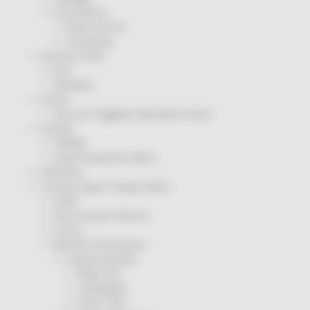
Coronavirus
Piano vaccini
Screening
Servizio Civile
Enti
Volontari
Sisma
Annunci Soggetto Attuatore Sisma
Sociale
CRRDD
Invecchiamento Attivo
Statistica
Turismo Sport Tempo libero
ATIM
Pesca Acque Interne
Caccia
Marche Promozione
Comunicazione
Blog Tour
Campagne
Press Tour