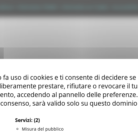
tilizzo
|
Informativa TEAMS
|
Informativa sui Cookie
|
Accessibilit
 fa uso di cookies e ti consente di decidere se 
i liberamente prestare, rifiutare o revocare il 
nto, accedendo al pannello delle preferenze. S
consenso, sarà valido solo su questo dominio
Servizi:
(2)
Misura del pubblico