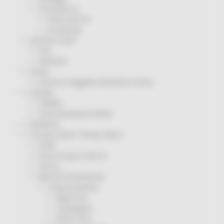
Coronavirus
Piano vaccini
Screening
Servizio Civile
Enti
Volontari
Sisma
Annunci Soggetto Attuatore Sisma
Sociale
CRRDD
Invecchiamento Attivo
Statistica
Turismo Sport Tempo libero
ATIM
Pesca Acque Interne
Caccia
Marche Promozione
Comunicazione
Blog Tour
Campagne
Press Tour