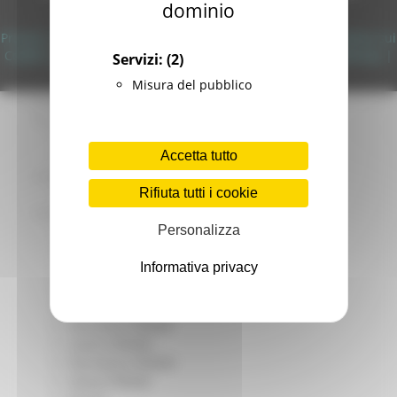
dominio
Giovani
Copyright 2026 by Regione Marche
Infrastrutture e Trasporti
Privacy
|
Termini Di Utilizzo
|
Informativa TEAMS
|
Informativa sui
Infrastrutture
Cookie
|
Accessibilità
|
Dichiarazione di Accessibilità
|
Sitemap
|
Servizi:
(2)
Trasporti
Login
Istruzione Formazione e Diritto allo studio
Misura del pubblico
l8perilfuturo
Lavoro Formazione professionale
Attività Eures
Accetta tutto
Centri Impiego
Marchigiani nel mondo
Rifiuta tutti i cookie
Racconti
Migranti Marche
Personalizza
Bandi PRIMM
Casa
Informativa privacy
Come fare per
Cultura PRIMM
Formazione professionale PRIMM
Istruzione PRIMM
Lavoro PRIMM
Normativa PRIMM
Salute PRIMM