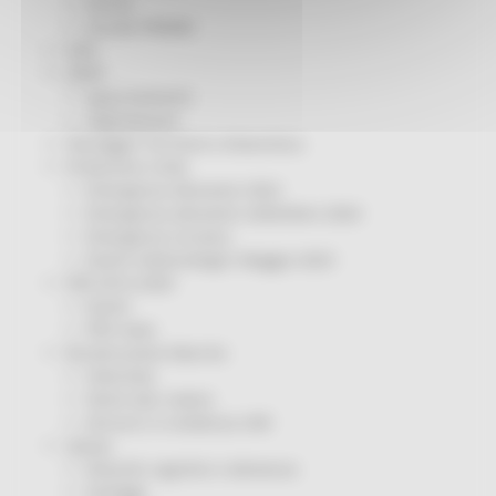
Servizi
Sociale PRIMM
ODS
ORPS
Appuntamenti
Segnalazioni
Paesaggio Territorio Urbanistica
Protezione Civile
Emergenza Alluvione 2022
Emergenza alluvione settembre 2024
Emergenza Ucraina
Eventi metereologici Maggio 2023
PSR 2014-2020
Eventi
PSR news
Ricostruzione Marche
Interviste
Storie dal cratere
Annunci in evidenza USR
Salute
Disturbi cognitivi e demenze
Sorteggi