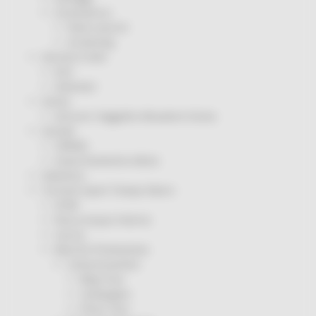
Coronavirus
Piano vaccini
Screening
Servizio Civile
Enti
Volontari
Sisma
Annunci Soggetto Attuatore Sisma
Sociale
CRRDD
Invecchiamento Attivo
Statistica
Turismo Sport Tempo libero
ATIM
Pesca Acque Interne
Caccia
Marche Promozione
Comunicazione
Blog Tour
Campagne
Press Tour