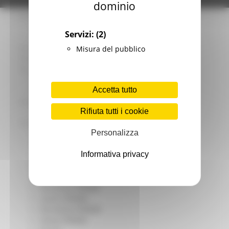
dominio
Giovani
Infrastrutture e Trasporti
Infrastrutture
Servizi:
(2)
Trasporti
Istruzione Formazione e Diritto allo studio
Misura del pubblico
l8perilfuturo
Lavoro Formazione professionale
Attività Eures
Accetta tutto
Centri Impiego
Marchigiani nel mondo
Rifiuta tutti i cookie
Racconti
Migranti Marche
Personalizza
Bandi PRIMM
Casa
Informativa privacy
Come fare per
Cultura PRIMM
Formazione professionale PRIMM
Istruzione PRIMM
Lavoro PRIMM
Normativa PRIMM
Salute PRIMM