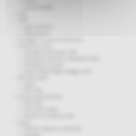
Servizi
Sociale PRIMM
ODS
ORPS
Appuntamenti
Segnalazioni
Paesaggio Territorio Urbanistica
Protezione Civile
Emergenza Alluvione 2022
Emergenza alluvione settembre 2024
Emergenza Ucraina
Eventi metereologici Maggio 2023
PSR 2014-2020
Eventi
PSR news
Ricostruzione Marche
Interviste
Storie dal cratere
Annunci in evidenza USR
Salute
Disturbi cognitivi e demenze
Sorteggi