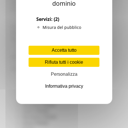
dominio
Giovani
Infrastrutture e Trasporti
Infrastrutture
Servizi:
(2)
Trasporti
Istruzione Formazione e Diritto allo studio
Misura del pubblico
l8perilfuturo
Lavoro Formazione professionale
Attività Eures
Accetta tutto
Centri Impiego
Marchigiani nel mondo
Rifiuta tutti i cookie
Racconti
Migranti Marche
Personalizza
Bandi PRIMM
Casa
Informativa privacy
Come fare per
Cultura PRIMM
Formazione professionale PRIMM
Istruzione PRIMM
Lavoro PRIMM
Normativa PRIMM
Salute PRIMM