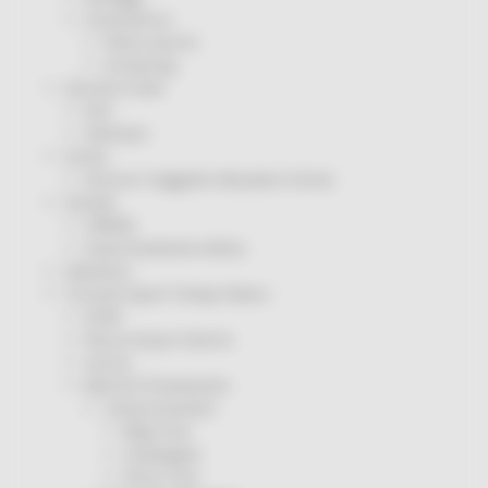
Coronavirus
Piano vaccini
Screening
Servizio Civile
Enti
Volontari
Sisma
Annunci Soggetto Attuatore Sisma
Sociale
CRRDD
Invecchiamento Attivo
Statistica
Turismo Sport Tempo libero
ATIM
Pesca Acque Interne
Caccia
Marche Promozione
Comunicazione
Blog Tour
Campagne
Press Tour