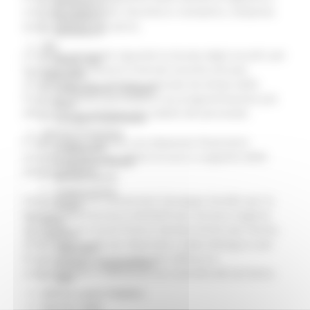
Missione 4
controllo ambientale, faunistico e venatorio, comprese
Missione 5
quelle relative alla pesca.
Missione 6
ZES
La novità principale riguarda la durata degli accordi: per
Eventi ZES
la prima volta saranno triennali anziché annuali,
Ambiente
accogliendo una richiesta avanzata da tempo dalle
Cambiamenti climatici
Province. Questo permetterà una programmazione più
REM
efficace e una gestione più stabile del personale.
Sviluppo sostenibile
Attività Produttive
È stata inoltre stabilita una dotazione finanziaria
Artigianato
annuale di oltre due milioni di euro a supporto delle
Artigianato bandi
attività previste.
Attività Ittiche
Cooperazione
Hanno firmato le convenzioni Giuseppe Serafini per la
Storie
Regione, Pierfrancesco Gambelli per Ancona, Eugenio
Avvisi
Vendrame per Ascoli Piceno, Daniele Armini per Fermo,
Cultura
Attilio Sopranzetti per Macerata e Fabio Mengucci per
GTM 2021
Pesaro-Urbino. Un accordo che rafforza la
Itinerari CulturaSmart
collaborazione e l’efficienza nel controllo del territorio.
SBM
Edilizia Lavori Pubblici
Elezioni 2020