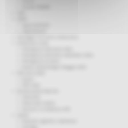
Servizi
Sociale PRIMM
ODS
ORPS
Appuntamenti
Segnalazioni
Paesaggio Territorio Urbanistica
Protezione Civile
Emergenza Alluvione 2022
Emergenza alluvione settembre 2024
Emergenza Ucraina
Eventi metereologici Maggio 2023
PSR 2014-2020
Eventi
PSR news
Ricostruzione Marche
Interviste
Storie dal cratere
Annunci in evidenza USR
Salute
Disturbi cognitivi e demenze
Sorteggi