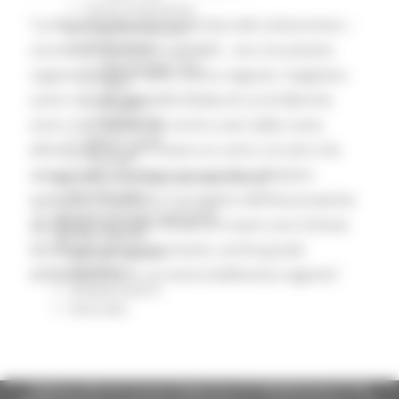
Eventi Promozione
“La Regione Marche vuole fare del cicloturismo –
Programmazione
Promozione
conclude l’assessore Baldelli - uno strumento
Educational Tour
rappresentativo della nostra regione. Vogliamo
Fiere
unire i borghi più belli d’Italia di cui le Marche
Progetti
Workshop
sono ricchissime, da nord a sud, dalla costa
Report e Dati
all’entroterra, per creare un unico circuito che
Turismo
unisca tutti i territori: per questo abbiamo
Agricoltura Sviluppo Rurale e Pesca
Marchio QM
sposato e finanziato il progetto dell’Associazione
Opportunità per il territorio
dei Borghi più belli d’Italia di creare una Ciclovia
Agenda digitale
dei Borghi per promuovere, anche grazie
Bussola digitale
DigiPalm
all’azione di Atim, la nostra bellissima regione”.
Piattaforma210
Piano BUL
Regione Marche Giunta Regionale (CF 80008630420 P.IVA