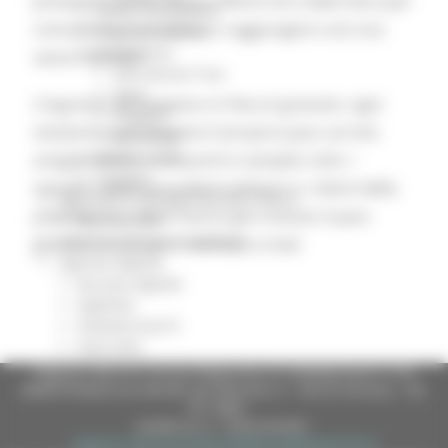
presenti è anche l’aiuto offerto loro dalla Fiera per
Eventi Promozione
comunicare il prodotto e raggiungere così una
Programmazione
Promozione
vasta clientela”.
Educational Tour
Fiere
L’ingresso ad Artigiano in Fiera è gratuito: ogni
Progetti
visitatore può ottenere il proprio pass sul sito
Workshop
Report e Dati
artigianoinfiera.it in pochi e semplici click. I
Turismo
visitatori delle precedenti edizioni e i clienti della
Agricoltura Sviluppo Rurale e Pesca
piattaforma online hanno già ricevuto il pass
Marchio QM
Opportunità per il territorio
gratuito sul proprio indirizzo e-mail.
Agenda digitale
Bussola digitale
DigiPalm
Piattaforma210
Piano BUL
Regione Marche Giunta Regionale (CF 80008630420 P.IVA
00481070423) via Gentile da Fabriano, 9 - 60125 Ancona - tel.
071.8061
casella p.e.c. istituzionale :
regione.marche.protocollogiunta@emarche.it