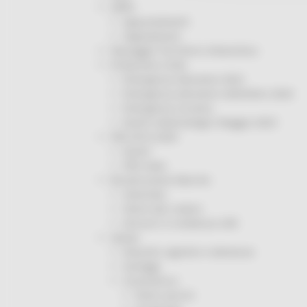
ORPS
Appuntamenti
Segnalazioni
Paesaggio Territorio Urbanistica
Protezione Civile
Emergenza Alluvione 2022
Emergenza alluvione settembre 2024
Emergenza Ucraina
Eventi metereologici Maggio 2023
PSR 2014-2020
Eventi
PSR news
Ricostruzione Marche
Interviste
Storie dal cratere
Annunci in evidenza USR
Salute
Disturbi cognitivi e demenze
Sorteggi
Coronavirus
Piano vaccini