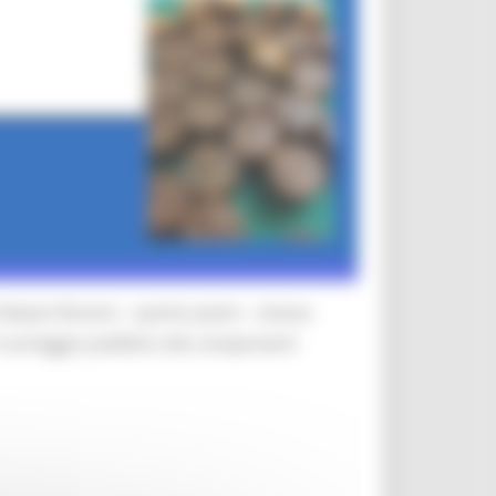
Palazzo Rossini – quinto piano - stanza
il sorteggio pubblico dei componenti