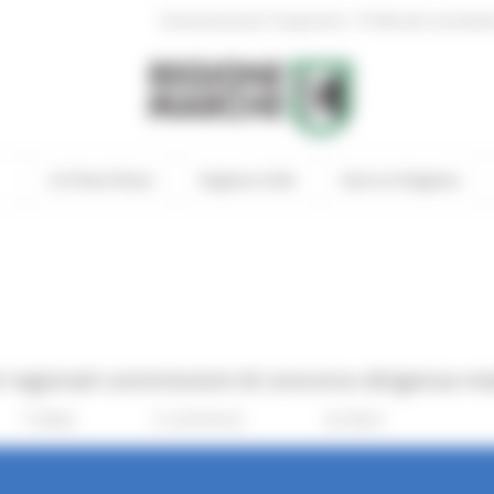
|
Amministrazione Trasparente
Profilo del committen
In Primo Piano
Regione Utile
Entra in Regione
regionali commissioni di concorso dirigenza medi
7 views
0 comments
Go Back