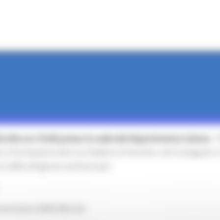
4 alle ore 10.00 presso la sede del Dipartimento Salute
- 
e e Formazione dott.ssa Federica Franchini, verrà eseguito 
o della dirigenza sanitaria per:
iversitaria delle Marche