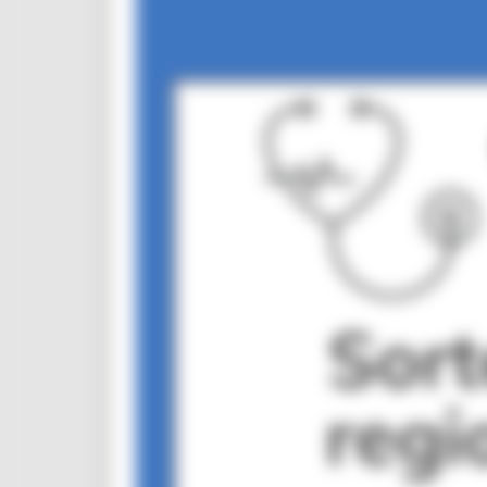
CUG
Violenza di genere
Elezioni 2025
Marche Innovazione
bandi internazionalizzazione
Bandi ricerca e innovazione
Innovazione bandi
InvestinMarche
bandi attrazione investimenti
Manifestazione di interesse 2025
Manifestazioni di interesse
Manifestazioni di interesse 2026
Pnrr
1000 Esperti
Eventi PNRR
Missione 1
missione 2
Missione 3
Missione 4
Missione 5
Missione 6