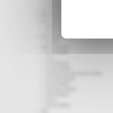
Trasporti
Istruzione Formazione e Diritto allo studio
l8perilfuturo
Lavoro Formazione professionale
Attività Eures
Centri Impiego
Marchigiani nel mondo
Racconti
Migranti Marche
Bandi PRIMM
Casa
Come fare per
Cultura PRIMM
Formazione professionale PRIMM
Istruzione PRIMM
Lavoro PRIMM
Normativa PRIMM
Salute PRIMM
Servizi
Sociale PRIMM
ODS