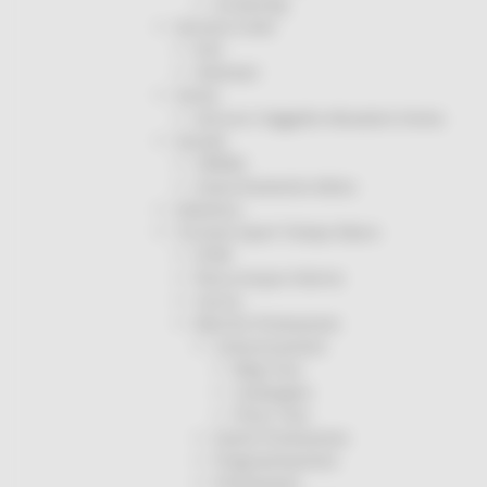
Screening
Servizio Civile
Enti
Volontari
Sisma
Annunci Soggetto Attuatore Sisma
Sociale
CRRDD
Invecchiamento Attivo
Statistica
Turismo Sport Tempo libero
ATIM
Pesca Acque Interne
Caccia
Marche Promozione
Comunicazione
Blog Tour
Campagne
Press Tour
Eventi Promozione
Programmazione
Promozione