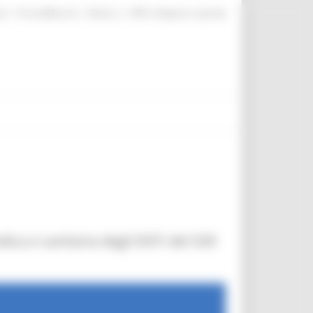
|
|
|
te
ProcediMarche
Rubrica
URP: la Regione risponde
ca e sanitaria degli ENTI del SSR