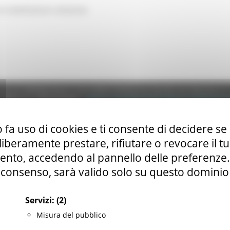
NA DI EMERGENZA URGENZA
e (CF 80008630420 P.IVA 00481070423) via Gentile da Fabriano, 9 
ella p.e.c. istituzionale :
regione.marche.protocollogiunta@emarche
Sito realizzato su CMS DotNetNuke by DotNetNuke Corporation
Autorizzazione SIAE n° 1225/I/1298
 fa uso di cookies e ti consente di decidere se 
DUNS - Data Universal Numbering System: 514216030
i liberamente prestare, rifiutare o revocare il 
nto, accedendo al pannello delle preferenze. S
consenso, sarà valido solo su questo dominio
tilizzo
|
Informativa TEAMS
|
Informativa sui Cookie
|
Accessibilit
Servizi:
(2)
Misura del pubblico