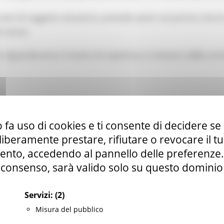
 vesti di soggetto attuatore, prevede azioni sul portico stori
iù nuova.
o riguarderanno il manto di copertura, il restauro delle cornici
 fa uso di cookies e ti consente di decidere se 
e (CF 80008630420 P.IVA 00481070423) via Gentile da Fabriano, 9 
ella p.e.c. istituzionale :
regione.marche.protocollogiunta@emarche
i liberamente prestare, rifiutare o revocare il 
Sito realizzato su CMS DotNetNuke by DotNetNuke Corporation
nto, accedendo al pannello delle preferenze. S
Autorizzazione SIAE n° 1225/I/1298
DUNS - Data Universal Numbering System: 514216030
consenso, sarà valido solo su questo dominio
Servizi:
(2)
tilizzo
|
Informativa TEAMS
|
Informativa sui Cookie
|
Accessibilit
Misura del pubblico