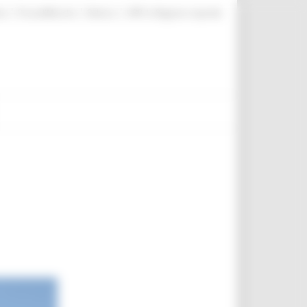
|
|
|
te
ProcediMarche
Rubrica
URP: la Regione risponde