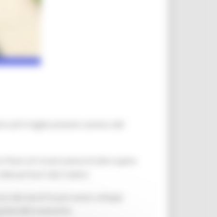
nni ed il miglioramento sismico del
 Piano di ricostruzione di altre opere
ollocati fuori dal cratere.
rso dei secoli ha poi avuto sviluppi
 primi del novecento.