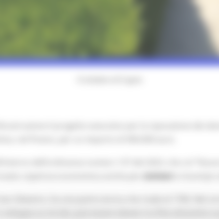
Il cimitero di Cupra
Ricostruzione il progetto esecutivo per la riparazione dei da
ima, nel Piceno, per un importo di 900.000 euro.
ll’interno dell’ordinanza numero 137 del 2023, che col “Nuovo
trovato copertura economica anche per
cimiteri
e municipi c
 San Silvestro, ha una parte storica che risale al 1700. Nel co
si sviluppa su tre lati, può essere datato tra fine ottocento e