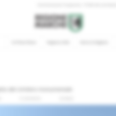
|
Amministrazione Trasparente
Profilo del committen
In Primo Piano
Regione Utile
Entra in Regione
getto del cimitero monumentale
s
0 comments
Go Back