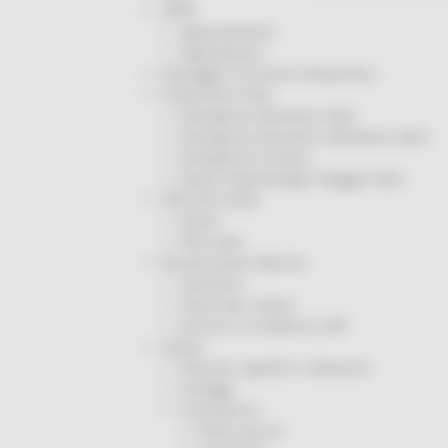
ORPS
Appuntamenti
Segnalazioni
Paesaggio Territorio Urbanistica
Protezione Civile
Emergenza Alluvione 2022
Emergenza alluvione settembre 2024
Emergenza Ucraina
Eventi metereologici Maggio 2023
PSR 2014-2020
Eventi
PSR news
Ricostruzione Marche
Interviste
Storie dal cratere
Annunci in evidenza USR
Salute
Disturbi cognitivi e demenze
Sorteggi
Coronavirus
Piano vaccini