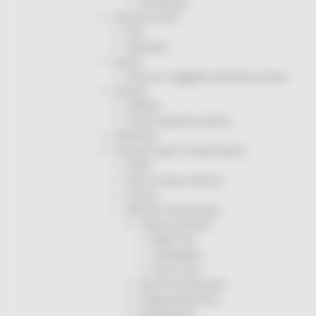
Screening
Servizio Civile
Enti
Volontari
Sisma
Annunci Soggetto Attuatore Sisma
Sociale
CRRDD
Invecchiamento Attivo
Statistica
Turismo Sport Tempo libero
ATIM
Pesca Acque Interne
Caccia
Marche Promozione
Comunicazione
Blog Tour
Campagne
Press Tour
Eventi Promozione
Programmazione
Promozione