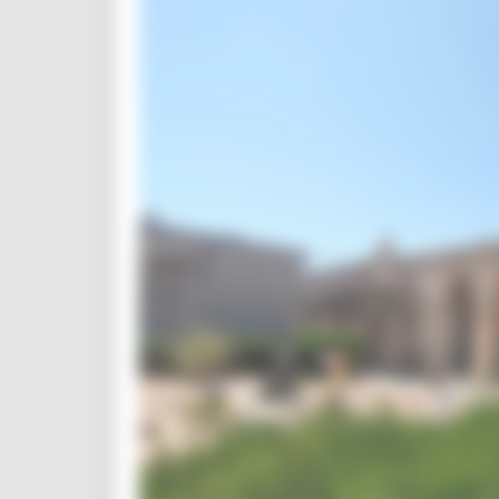
CUG
Violenza di genere
Elezioni 2025
Marche Innovazione
bandi internazionalizzazione
Bandi ricerca e innovazione
Innovazione bandi
InvestinMarche
bandi attrazione investimenti
Manifestazione di interesse 2025
Manifestazioni di interesse
Manifestazioni di interesse 2026
Pnrr
1000 Esperti
Eventi PNRR
Missione 1
missione 2
Missione 3
Missione 4
Missione 5
Missione 6