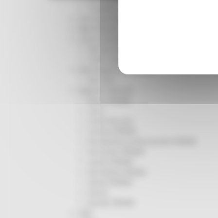
Trasporti
Istruzione Formazione e Diritto allo studio
l8perilfuturo
Lavoro Formazione professionale
Attività Eures
Centri Impiego
Marchigiani nel mondo
Racconti
Migranti Marche
Bandi PRIMM
Casa
Come fare per
Cultura PRIMM
Formazione professionale PRIMM
Istruzione PRIMM
Lavoro PRIMM
Normativa PRIMM
Salute PRIMM
Servizi
Sociale PRIMM
ODS