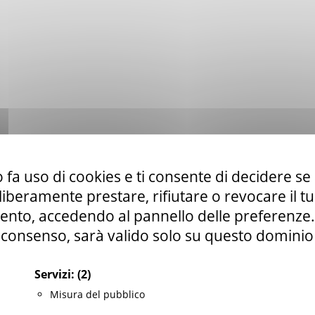
 fa uso di cookies e ti consente di decidere se 
i liberamente prestare, rifiutare o revocare il 
nto, accedendo al pannello delle preferenze. S
consenso, sarà valido solo su questo dominio
Servizi:
(2)
Misura del pubblico