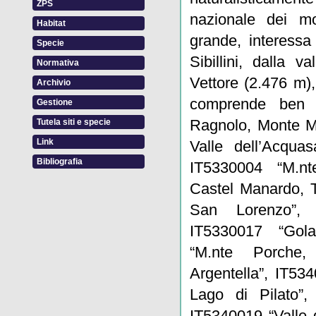
ZPS
nazionale dei mo
Habitat
grande, interessa 
Specie
Sibillini, dalla 
Normativa
Vettore (2.476 m),
Archivio
comprende ben 
Gestione
Ragnolo, Monte Me
Tutela siti e specie
Link
Valle dell’Acquas
Bibliografia
IT5330004 “M.n
Castel Manardo, T
San Lorenzo”, 
IT5330017 “Gola
“M.nte Porche,
Argentella”, IT53
Lago di Pilato”,
IT5340019 “Valle 