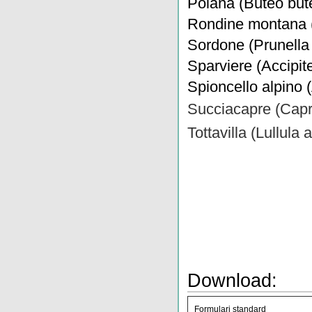
Poiana (Buteo but
Rondine montana (
Sordone (Prunella 
Sparviere (Accipite
Spioncello alpino 
Succiacapre (Cap
Tottavilla (Lullula 
Download:
Formulari standard