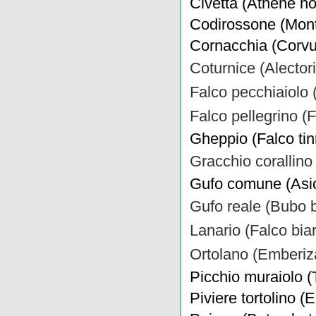
Civetta (Athene no
Codirossone (Monti
Cornacchia (Corvu
Coturnice (Alector
Falco pecchiaiolo 
Falco pellegrino (
Gheppio (Falco ti
Gracchio corallino
Gufo comune (Asio
Gufo reale (Bubo 
Lanario (Falco bia
Ortolano (Emberiz
Picchio muraiolo 
Piviere tortolino 