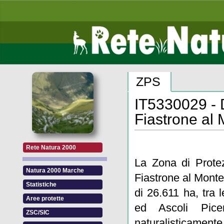
ZPS
IT5330029 - 
Fiastrone al 
Rete Natura 2000
La Zona di Protez
Natura 2000 Marche
Fiastrone al Monte
Statistiche
di 26.611 ha, tra 
Aree protette
ed Ascoli Pic
ZSC/SIC
naturalisticamen