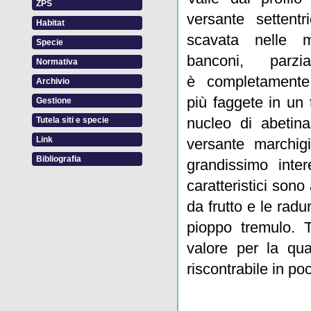
ZPS
versante settent
Habitat
scavata nelle m
Specie
banconi, parz
Normativa
è completamente
Archivio
più faggete in un 
Gestione
nucleo di abetina
Tutela siti e specie
Link
versante marchig
Bibliografia
grandissimo inter
caratteristici sono
da frutto e le radu
pioppo tremulo. T
valore per la qua
riscontrabile in poc