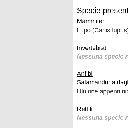
Specie present
Mammiferi
Lupo (Canis lupus
Invertebrati
Nessuna specie r
Anfibi
Salamandrina dagli
Ululone appennin
Rettili
Nessuna specie r