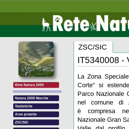
ZSC/SIC
IT5340008 - V
La Zona Speciale 
Corte” si estende
Rete Natura 2000
Parco Nazionale 
Natura 2000 Marche
nel comune di 
Statistiche
è compresa ne
Aree protette
Nazionale Gran Sa
ZSC/SIC
Valle dal profil