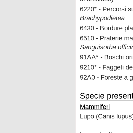
6220* - Percorsi s
Brachypodietea
6430 - Bordure plan
6510 - Praterie ma
Sanguisorba officin
91AA* - Boschi ori
9210* - Faggeti d
92A0 - Foreste a g
Specie present
Mammiferi
Lupo (Canis lupus