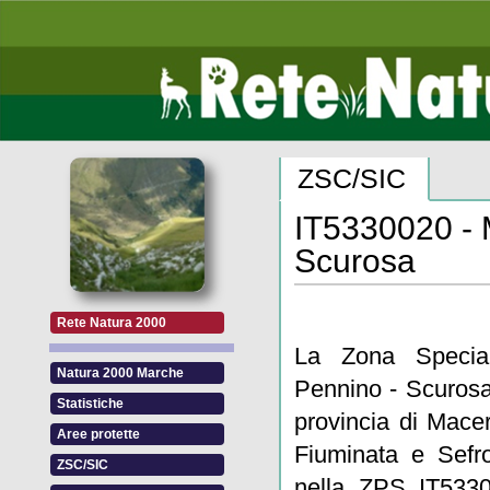
ZSC/SIC
IT5330020 - 
Scurosa
Rete Natura 2000
La Zona Specia
Natura 2000 Marche
Pennino - Scurosa
Statistiche
provincia di Macer
Aree protette
Fiuminata e Sefr
ZSC/SIC
nella ZPS IT5330