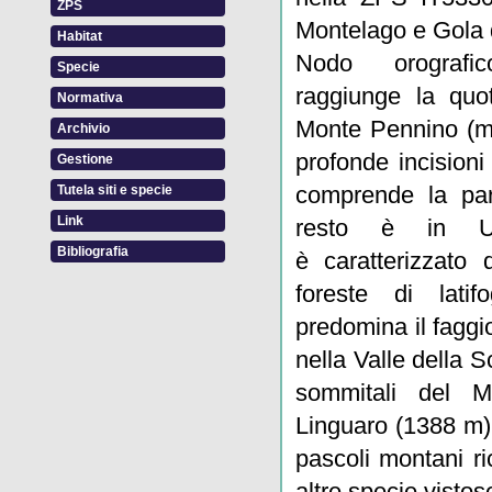
ZPS
Montelago e Gola d
Habitat
Nodo orografic
Specie
raggiunge la quo
Normativa
Monte Pennino (m 
Archivio
profonde incisioni v
Gestione
comprende la part
Tutela siti e specie
Link
resto è in Um
Bibliografia
è caratterizzato 
foreste di latif
predomina il faggio,
nella Valle della S
sommitali del 
Linguaro (1388 m)
pascoli montani ric
altre specie vistos