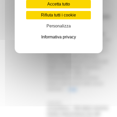
Accetta tutto
26/02/2025
Rifiuta tutti i cookie
VARATO IL PONTE A PADIGLIONE
DI TAVULLIA VERSO
Personalizza
VALLEFOGLIA. CICLOVIA DEL
FOGLIA VERSO IL RUSH FINALE
Informativa privacy
“Un esempio della concretezza della
Regione Marche. Mettiamo a terra
un’altra opera fondamentale per il
futuro delle nostre comunità.
Stiamo completando la Ciclovia del
Foglia tra Vallefoglia, Tavullia e
Montecalvo in Foglia. Le
infrastrutture devono correre
veloce e per questo nelle scorse
settiman...
Leggi
26/02/2025
ACQUAROLI: “PER BEKO NUOVO
PIANO INDUSTRIALE DA 300