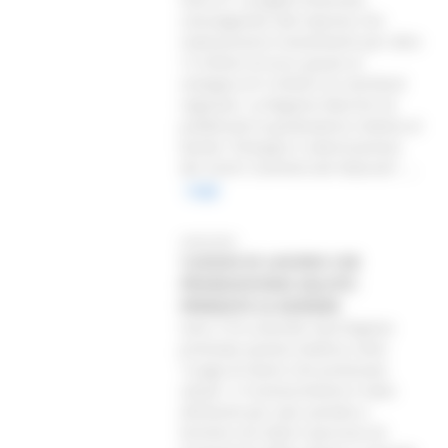
coinvolgendo 246 imprese che
realizzeranno investimenti per oltre
12 milioni di euro, grazie al
sostegno di 5 milioni di contributi
regionali. La Regione Marche ha
pubblicato la graduatoria relativa al
bando “Sviluppo e valorizzazione
dei Centri Commerciali Naturali”, ...
Leggi
26/02/2025
‘LUOGHI DI LAVORO CHE
PROMUOVONO SALUTE’:
PREMIATE LE AZIENDE
Sono 19 le aziende marchigiane
premiate questa mattina come
“Luogo di lavoro che promuove
salute’. Il riconoscimento è stato
attribuito per aver portato a
termine nel 2024 il percorso di