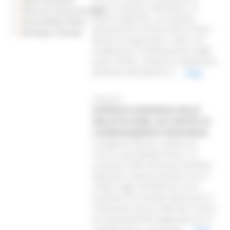
l’anno scolastico 2024/2025. La
Piano di Comunicazione
Giunta regionale, su proposta
Social Media Policy
dell’assessore all’Istruzione Chiara
Rassegna Stampa
Biondi, ha approvato i criteri e le
modalità per l’individuazione degli
aventi diritto. L’importo complessivo
destinato alle Marche è...
Leggi
28/02/2025
GIORNATA MONDIALE DELLE
MALATTIE RARE: UN CENTRO DI
COORDINAMENTO REGIONALE
La Regione Marche sostiene la
ricerca sulle Malattie Rare e in
occasione della Giornata mondiale
dedicata a questa tematica che si
celebra oggi, 28 febbraio, tra le
iniziative che intende valorizzare è
l’istituzione presso l’ARS del “Centro
di Coordinamento Regionale per le
malattie Rare”, un gruppo...
Leggi