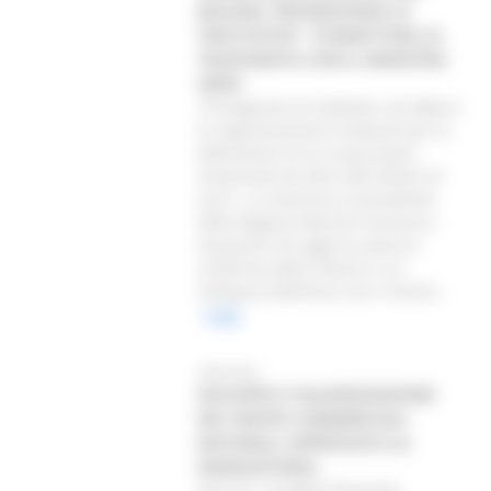
MILIONI. PROSEGUONO LE
TRATTATIVE”- STAMATTINA LA
TELEFONATA CON IL MINISTRO
URSO
“Proseguono le trattative con Beko e
le rappresentanze sindacali per la
definizione di un nuovo piano
industriale da oltre 300 milioni di
euro”. Lo comunica il presidente
della Regione Marche Francesco
Acquaroli che oggi ha avuto la
conferma della notizia in un
colloquio telefonico con il minist...
Leggi
26/02/2025
SVILUPPO E VALORIZZAZIONE
DEI CENTRI COMMERCIALI
NATURALI: APPROVATA LA
GRADUATORIA
Sono 41 i progetti finanziati,