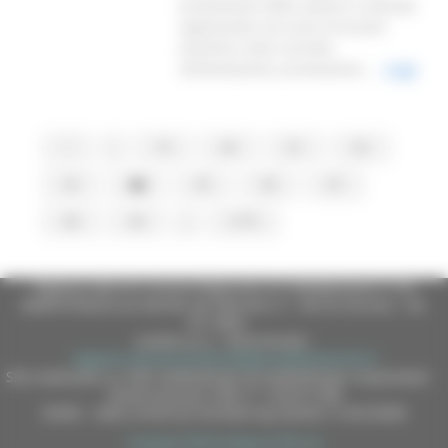
promozione della salute in azienda
applicando una serie di buone
pratiche come corretta
alimentazione, promozione...
Leggi
1
...
79
80
81
82
83
84
85
86
87
88
89
...
2179
Regione Marche Giunta Regionale (CF 80008630420 P.IVA
00481070423) via Gentile da Fabriano, 9 - 60125 Ancona - tel.
071.8061
casella p.e.c. istituzionale :
regione.marche.protocollogiunta@emarche.it
Sito realizzato su CMS DotNetNuke by DotNetNuke Corporation
Autorizzazione SIAE n° 1225/I/1298
DUNS - Data Universal Numbering System: 514216030
Copyright 2026 by Regione Marche