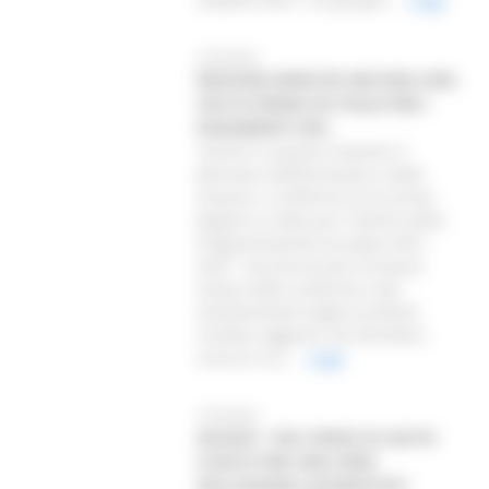
27/02/2025
REGIONE MARCHE ANCORA UNA
VOLTA PRIMA IN ITALIA PER I
PAGAMENTI FSE+
“Anche in questo trimestre il
Ministero dell’Economia e delle
Finanze ci conferma tra le prime
Regioni in Italia per l'utilizzo della
Programmazione Europea 2021-
2027”. Ad annunciare la buona
notizia della conferma e del
mantenimento degli eccellenti
risultati raggiunti nel dicembre
scorso è il p...
Leggi
27/02/2025
AGUZZI: “UN CORSO DI AIUTO
CUOCO PER UNA VERA
INCLUSIONE LAVORATIVA”