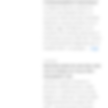
COORDINAMENTO REGIONALE
La Regione Marche sostiene la
ricerca sulle Malattie Rare e in
occasione della Giornata mondiale
dedicata a questa tematica che si
celebra oggi, 28 febbraio, tra le
iniziative che intende valorizzare è
l’istituzione presso l’ARS del “Centro
di Coordinamento Regionale per le
malattie Rare”, un gruppo...
Leggi
27/02/2025
REGIONE MARCHE ANCORA UNA
VOLTA PRIMA IN ITALIA PER I
PAGAMENTI FSE+
“Anche in questo trimestre il
Ministero dell’Economia e delle
Finanze ci conferma tra le prime
Regioni in Italia per l'utilizzo della
Programmazione Europea 2021-
2027”. Ad annunciare la buona