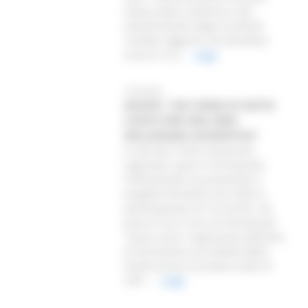
notizia della conferma e del
mantenimento degli eccellenti
risultati raggiunti nel dicembre
scorso è il p...
Leggi
27/02/2025
AGUZZI: “UN CORSO DI AIUTO
CUOCO PER UNA VERA
INCLUSIONE LAVORATIVA”
A Colli del Tronto l’assessore
regionale Lavoro e Formazione
Professionale ha presentato il
progetto formativo che vede la
partecipazione di 18 corsisti. Ha
preso il via il corso di formazione
“Aiuto Cuoco” organizzato dall’ente
di formazione accreditato BAAS
Studio presso la propria sede di
Colli ...
Leggi