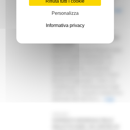
Rifiuta tutti i cookie
proveniente dal Ministero della
Salute, che ha già erogato il...
Leggi
Personalizza
Informativa privacy
28/02/2025
APPROVATI I CRITERI PER LE
BORSE DI STUDIO MINISTERIALI
2024/2025
Ammonta a 150 euro l’importo delle
borse di studio ministeriali per
l’anno scolastico 2024/2025. La
Giunta regionale, su proposta
dell’assessore all’Istruzione Chiara
Biondi, ha approvato i criteri e le
modalità per l’individuazione degli
aventi diritto. L’importo complessivo
destinato alle Marche è...
Leggi
28/02/2025
GIORNATA MONDIALE DELLE
MALATTIE RARE: UN CENTRO DI