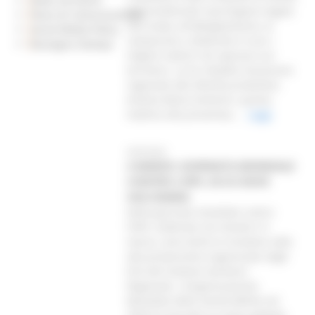
imprenditoriale marchigiano legato
Piano di Comunicazione
alla moda, all'abbigliamento, al
Social Media Policy
calzaturiero, mettendo in luce i
Rassegna Stampa
migliori talenti che operano sul
territorio. Lo ha ribadito l’assessore
regionale alle Attività produttive,
Andrea Maria Antonini, questa
mattina alla presentaz...
Leggi
03/03/2025
4 MARZO: GIORNATA MONDIALE
CONTRO L’HPV, ECCO DOVE
VACCINARSI
Nella giornata mondiale contro
l’HPV, celebrata nel mondo il 4
marzo, sono tante le iniziative volte
alla prevenzione organizzate dagli
Enti del Sistema Sanitario
Regionale. L’Organizzazione
Mondiale della Sanità (WHO) nel