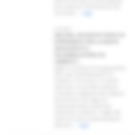
2020 ha lanciato un piano globale
per accelerare l'eliminazione del
carcinoma...
Leggi
01/03/2025
ANCONA, UN NUOVO PUNTO DI
RIFERIMENTO PER LA SANITÀ:
INAUGURATO IL
POLIAMBULATORIO EX-
UMBERTO I
Oggi la cerimonia di inaugurazione
del nuovo Poliambulatorio Ex-
Umberto I di Ancona, un evento
atteso per un presidio sanitario
rinnovato e adeguato alle esigenze
del territorio che segna un
importante passo avanti per
l’assistenza sanitaria. Il taglio del
nastro ha visto la partecipazione
del presi...
Leggi