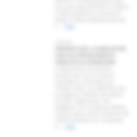
Marche, in contemporanea a due
tra le più importanti fiere di settore:
il Salon Mondial du Tourisme di
Parigi e la Borsa Mediterranea del
T...
Leggi
13/03/2025
PROWEIN 2025, LE MARCHE DEL
VINO ALL’APPUNTAMENTO
FIERISTICO DI DÜSSELDORF
Le Marche del vino saranno
presenti dal 16 al 18 marzo a
Düsseldorf, in Germania, per
“Prowein 2025”, una delle fiere più
prestigiose e influenti del settore
vinicolo e degli alcolici. Nei
padiglioni 15 e 16 dedicati all’Italia,
trovano spazio anche le Marche che
saranno presenti con 14 aziende,
d...
Leggi