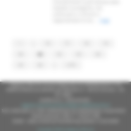
Considerando la pericolosità delle
malattie oncologiche, che
continuano a crescere e
rappresentare la sec...
Leggi
1
...
76
77
78
79
80
81
82
83
84
85
86
...
2179
Regione Marche Giunta Regionale (CF 80008630420 P.IVA
00481070423) via Gentile da Fabriano, 9 - 60125 Ancona - tel.
071.8061
casella p.e.c. istituzionale :
regione.marche.protocollogiunta@emarche.it
Sito realizzato su CMS DotNetNuke by DotNetNuke Corporation
Autorizzazione SIAE n° 1225/I/1298
DUNS - Data Universal Numbering System: 514216030
Copyright 2026 by Regione Marche