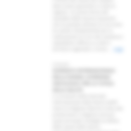
deve essere garantito in tutta la
regione. Un punto fermo del
mandato della Giunta Acquaroli,
che ha portato all’avvio di una serie
di cantieri fondamentali per la
realizzazione di una rete sanitaria e
ospedaliera diffusa su tutto il
territorio regionale e rinnov...
Leggi
07/03/2025
GIORNATA INTERNAZIONALE
DELLA DONNA: SCREENING
ONCOLOGICI PER LA TUTELA
DELLA SALUTE
In occasione della Giornata
Internazionale della Donna dell’8
marzo la Regione Marche invita alla
prevenzione e diagnosi precoce
quali principali strategie di difesa
della salute delle donne.