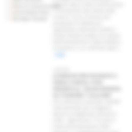
Didacta Italia, la fiera sull’istruzione
Piano di Comunicazione
e l’innovazione del mondo della
Social Media Policy
scuola in corso a Firenze, per
Rassegna Stampa
presentare le attività più
significative realizzate tramite il
Fondo Sociale Europeo nel settore
dell’orientamento e della didattica
innovativa, in un confronto apert...
Leggi
14/03/2025
LE MARCHE PROTAGONISTE A
PARIGI E NAPOLI: ATIM
PRESENTE AL "SALON MONDIAL
DU TOURISME" E ALLA BMT
Fine settimana di grande visibilità
internazionale per la Regione
Marche, protagonista attraverso
ATIM – Agenzia per il Turismo e
l’Internazionalizzazione delle