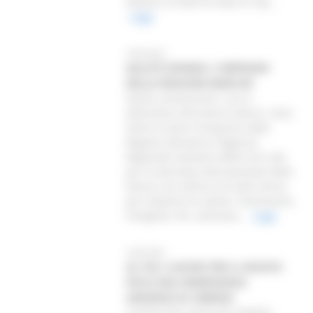
italiano, le finali di tutte le Cop...
Leggi
10/03/2025
SALUTE DONNA: L'IMPEGNO
DELLA REGIONE MARCHE
Salute, prevenzione, cura e
attenzione all’universo donna. Sono
tante le azioni intraprese dalla
Regione attraverso l’Agenzia
Regionale Sanitaria (ARS) non solo
per la Giornata Internazionale della
Donna, ma nell’arco di tutto l’anno,
per tutelarne la salute, il benessere,
l’integrità. Per contrasta...
Leggi
10/03/2025
AL VIA I LAVORI PER IL NUOVO
POLO DELL’EMERGENZA
URGENZA DI URBINO
Il diritto alla salute dei cittadini