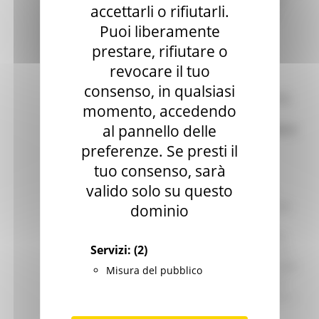
hanno sottoscritto oggi presso la
accettarli o rifiutarli.
sede della Giunta regionale. Un
Puoi liberamente
documento “corposo” che,
attravers...
Leggi
prestare, rifiutare o
revocare il tuo
09/03/2001
consenso, in qualsiasi
AGRICOLTURA : RINNOVATO IL
momento, accedendo
COMITATO VITIVINCOLO
al pannello delle
REGIONALE. DURERA' IN CARICA
TRE ANNI E AVRA' COMPITI
preferenze. Se presti il
CONSULTIVI
tuo consenso, sarà
Rinnovati i componenti del
valido solo su questo
Comitato regionale vitivinicolo,
l’organismo della Regione Marche
dominio
che ha il compito di esprimere
pareri per il miglioramento della
Servizi:
(2)
qualità del comparto regionale. Il
comitato, presieduto dall’assessore
Misura del pubblico
all’agricoltura Luciano Agostini, è
composto da ventuno membri, in ...
Leggi