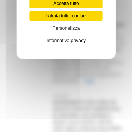
Accetta tutto
09/03/2001
Rifiuta tutti i cookie
LA REGIONE MARCHE ALLA
BORSA DEL TURISMO DI BERLINO
Personalizza
Le Marche protagoniste alla Fiera
I.T.B. di Berlino. È la più importante
Informativa privacy
Borsa turistica europea, tra le prime
a livello mondiale. Ospita oltre 260
paesi di tutto il mondo e viene
visitata - nei soli tre giorni aperti al
pubblico - da più di 150 mila
persone. L’aspetto più significativo
della manife...
Leggi
09/03/2001
RISANAMENTO DELL’AREA AD
ELEVATO RISCHIO AMBIENTALE
DI ANCONA, FALCONARA E
BASSA VALLE ESINO: ENTRO
DIECI MESI L’ANALISI DELL’ENEA,