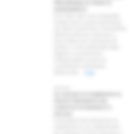
PRELIMINARE AL PIANO DI
RISANAMENTO
Entro dieci mesi sarà completata
l’analisi tecnica quali-quantitativa
dei fattori di pericolo e vulnerabilità
dell’area d’Ancona, Falconara e
bassa Valle Esino, dichiarata ad
elevato ri-schio ambientale dalla
Regione: un preliminare
indispensabile al piano di
risanamento contemplato
dall’accordo...
Leggi
08/03/2001
GLI AUGURI DI D’AMBROSIO AL
NUOVO PRESIDENTE DEL
COMITATO ECONOMICO E
SOCIALE
Il presidente Vito D’Ambrosio ha
manifestato la sua soddisfazione
per l’elezione di Oscar Barchiesi a