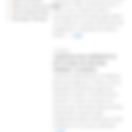
Regione è stato riscontrato che, in
Piano di Comunicazione
alcuni casi, il livello di danno
Social Media Policy
provocato dal terremoto agli edifici
Rassegna Stampa
era inferiore a quello dichiarato dal
progettista. La gravità del danno
viene i...
Leggi
12/03/2001
I MINISTRI DELL’AMBIENTE DI
SETTE PAESI AD ANCONA
VENERDI’ 16 MARZO
I Ministri dell’Ambiente di Albania,
Bosnia Erzegovina, Croazia, Grecia,
Repubblica Federale Jugoslava,
Slovenia e Italia si incontreranno
venerdì 16 marzo prossimo ad
Ancona per discutere delle priorità
ambientali scaturite dallo
svolgimento della Conferenza sullo
sviluppo e la sicurezza dell’Adri...
Leggi