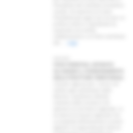
Presidente del Comitato economico
sociale. Ha espresso al nuovo
Presidente gli auguri più vivi per un
proficuo lavoro e soprattutto ha
auspicato una stretta
collaborazione e un forte contributo
del ...
Leggi
08/03/2001
VIVAI FORESTALI: AFFIDATO
ALL’ASSAM IL COORDINAMENTO
DELLE STRUTTURE TERRITORIALI
L’Assam, Agenzia per i servizi nel
settore agro-alimentare delle
Marche, coordinerà l’attività
vivaistica delle strutture che
operano sul territorio regionale. Lo
ha deciso la Giunta regionale che,
su proposta dell’assessore Luciano
Agostini, ha approvato gli indirizzi