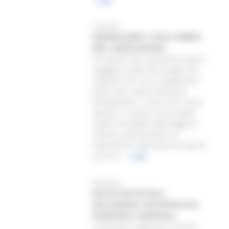
12/03/2001
FEDERALISMO: COSA CAMBIA
PER I MARCHIGIANI
Più potere alle autonomie locali e
maggiore tutela dei bisogni del
cittadino che, con il pagamento
delle tasse, potrà finanzierà
direttamente i servizi che riceve.
Queste, in sintesi, le principali
novità introdotte dalla legge di
riforma costituzionale sul
federalismo, approvata nei giorni
scorsi d...
Leggi
09/03/2001
POLITICHE SOCIALI:
SECCHIAROLI INCONTRA GLI
ASSESSORI COMUNALI
L’assessore regionale ai Servizi