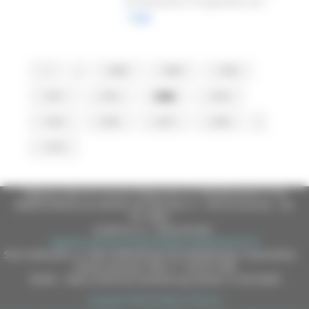
di attuazione e di gestione de...
Leggi
1
...
2098
2099
2100
2101
2102
2103
2104
2105
2106
2107
2108
...
2178
Regione Marche Giunta Regionale (CF 80008630420 P.IVA
00481070423) via Gentile da Fabriano, 9 - 60125 Ancona - tel.
071.8061
casella p.e.c. istituzionale :
regione.marche.protocollogiunta@emarche.it
Sito realizzato su CMS DotNetNuke by DotNetNuke Corporation
Autorizzazione SIAE n° 1225/I/1298
DUNS - Data Universal Numbering System: 514216030
Copyright 2026 by Regione Marche