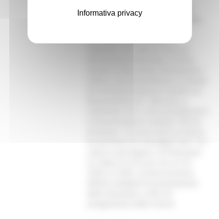
Associazioni bandistiche e corali
Informativa privacy
riconosciute, rappresentano infatti
un'importante opportunità
formativa e culturale per la
comunità. Per ciascun Corso di
Orientamento Musicale o Centro
Sociale di Educazione Permanente, i
comuni che presenteranno richiesta
di contributo potranno ricevere un
finanziamento di 1.542 euro, a
condizione che il corso preveda tra 5
e 30 partecipanti e almeno 150 ore
di lezione. Lo scorso anno la misura
ha permesso di coinvolgere ben 116
comuni marchigiani e di finanziare
un totale di 219 corsi, di cui 215
COM e 4 CSEP. A breve verranno
definiti modalità di presentazione
delle domande e criteri di
assegnazione delle risorse.