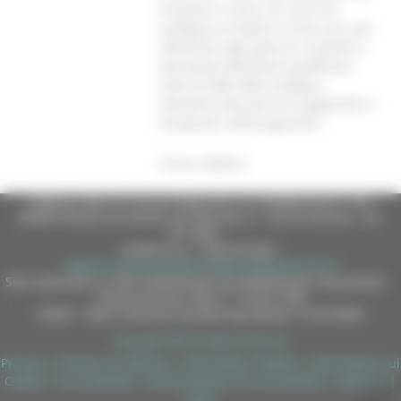
di presa in carico, di cura e di
sostegno ai malati e ai loro cari, per
affrontare ogni giorno e insieme a
personale altamente qualificato,
tutte le sfide della malattia,
attraverso dei percorsi diagnostici e
terapeutici all’avanguardia.
Torna indietro
Regione Marche Giunta Regionale (CF 80008630420 P.IVA
00481070423) via Gentile da Fabriano, 9 - 60125 Ancona - tel.
071.8061
casella p.e.c. istituzionale :
regione.marche.protocollogiunta@emarche.it
Sito realizzato su CMS DotNetNuke by DotNetNuke Corporation
Autorizzazione SIAE n° 1225/I/1298
DUNS - Data Universal Numbering System: 514216030
Copyright 2026 by Regione Marche
Privacy
|
Termini Di Utilizzo
|
Informativa TEAMS
|
Informativa sui
Cookie
|
Accessibilità
|
Dichiarazione di Accessibilità
|
Sitemap
|
Login