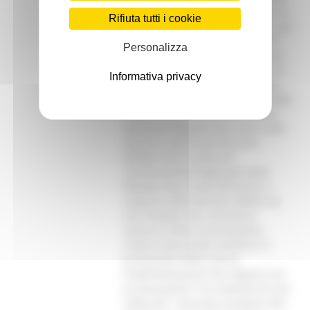
dare risposte rapide e sicure per la
Rifiuta tutti i cookie
persona affetta da malattia rara, per
i loro caregiver e familiari. I Centri
Personalizza
definiscono anche un percorso per
la presa in carico del paziente, che
Informativa privacy
non deve mai sentirsi solo, dando
avvio al riordino della rete regionale
malattie rare in linea con il Piano
Nazionale Malattie Rare 2023-2026.
Questo è solo l’inizio dei tanti
obiettivi che il Centro di
Coordinamento Regionale delle
Malattie Rare vuole affrontare a
supporto delle persone affette da
una malattia rara. Prioritarie
saranno inoltre, la formazione
rivolta al personale sanitario, la
promozione della ricerca,
l’implementazione dei rapporti con
le associazioni e la creazione di una
“help line”. Una vera e propria rete