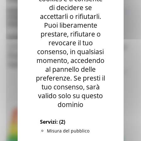
di decidere se
DIPARTIMENTO POLITICHE SOCIALI, LAVORO,
accettarli o rifiutarli.
ISTRUZIONE E FORMAZIONE
Puoi liberamente
Settore Istruzione, Innovazione Sociale e Sport
prestare, rifiutare o
Servizio Civile Regionale - Marche
GIOVEDÌ 15 OTTOBRE 2020 11:17
revocare il tuo
E' possibile contattarci dalle ore 9:30 alle ore 11:30:
COVID19 - Dati e indicazioni per l'impiego
consenso, in qualsiasi
dal lunedì al venerdì
degli operatori volontari SCU.
tel: 0721.31255 - 071.8063904 - 071.8062564
momento, accedendo
Aggiornamento
email:
servizio.civile@regione.marche.it
al pannello delle
PEC: regione.marche.istruzioneinnovazionesocialesport@emarche.it
Enti
Servizio Civile
4 views
preferenze. Se presti il
tuo consenso, sarà
Indietro
valido solo su questo
dominio
Servizi:
(2)
Misura del pubblico