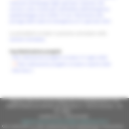
relazione all’impiego degli operatori volontari del
servizio civile universale nell’ambito dell’emergenza
epidemiologica da COVID-19 con riferimento alla
proroga dello stato di emergenza al 31 gennaio 2021
.
Le precedenti circolari si possono consultare nella
sezione normativa
Faq Riattivazione progetti
-
FAQ riattivazione progetti circolare 31 luglio 2020
-
FAQ riattivazione progetti circolare 4 aprile 2020
-
FAQ Fase 2
Regione Marche Giunta Regionale (CF 80008630420 P.IVA
00481070423) via Gentile da Fabriano, 9 - 60125 Ancona - tel.
071.8061
casella p.e.c. istituzionale :
regione.marche.protocollogiunta@emarche.it
Sito realizzato su CMS DotNetNuke by DotNetNuke Corporation